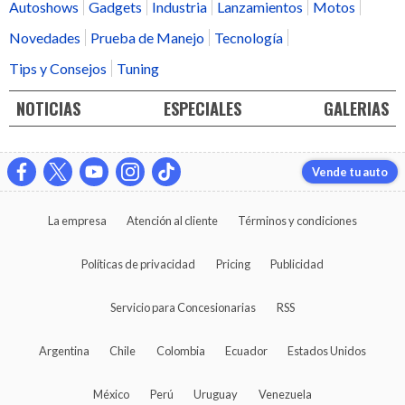
Autoshows
Gadgets
Industria
Lanzamientos
Motos
Novedades
Prueba de Manejo
Tecnología
Tips y Consejos
Tuning
NOTICIAS
ESPECIALES
GALERIAS
Vende tu auto
La empresa
Atención al cliente
Términos y condiciones
Políticas de privacidad
Pricing
Publicidad
Servicio para Concesionarias
RSS
Argentina
Chile
Colombia
Ecuador
Estados Unidos
México
Perú
Uruguay
Venezuela