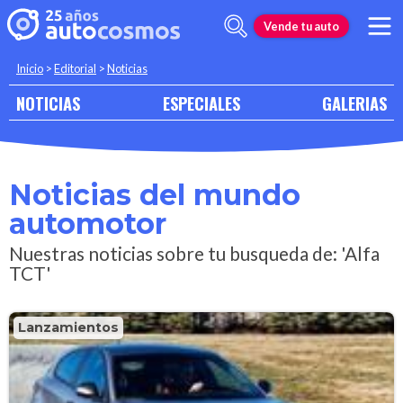
Vende tu auto
Inicio
>
Editorial
>
Noticias
NOTICIAS
ESPECIALES
GALERIAS
Noticias del mundo
automotor
Nuestras noticias sobre tu busqueda de: 'Alfa
TCT'
Lanzamientos