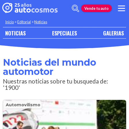
Vende tu auto
Inicio
>
Editorial
>
Noticias
NOTICIAS
ESPECIALES
GALERIAS
Noticias del mundo
automotor
Nuestras noticias sobre tu busqueda de:
'1900'
Automovilismo