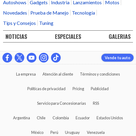
Autoshows
Gadgets
Industria
Lanzamientos
Motos
Novedades
Prueba de Manejo
Tecnología
Tips y Consejos
Tuning
NOTICIAS
ESPECIALES
GALERIAS
Vende tu auto
La empresa
Atención al cliente
Términos y condiciones
Políticas de privacidad
Pricing
Publicidad
Servicio para Concesionarias
RSS
Argentina
Chile
Colombia
Ecuador
Estados Unidos
México
Perú
Uruguay
Venezuela