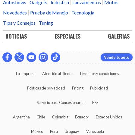
Autoshows
Gadgets
Industria
Lanzamientos
Motos
Novedades
Prueba de Manejo
Tecnología
Tips y Consejos
Tuning
NOTICIAS
ESPECIALES
GALERIAS
Vende tu auto
La empresa
Atención al cliente
Términos y condiciones
Políticas de privacidad
Pricing
Publicidad
Servicio para Concesionarias
RSS
Argentina
Chile
Colombia
Ecuador
Estados Unidos
México
Perú
Uruguay
Venezuela