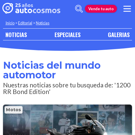
Vende tu auto
Inicio
>
Editorial
>
Noticias
NOTICIAS
ESPECIALES
GALERIAS
Noticias del mundo
automotor
Nuestras noticias sobre tu busqueda de: '1200
RR Bond Edition'
Motos