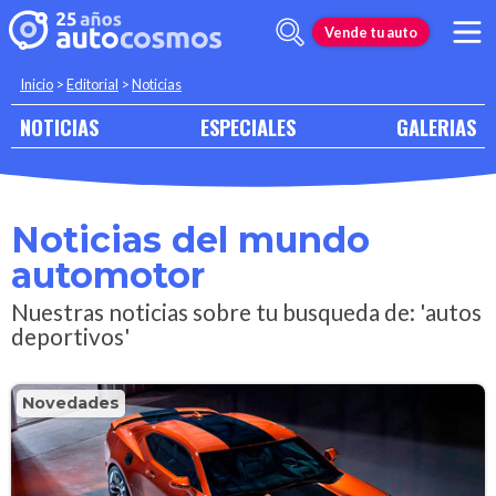
Vende tu auto
Inicio
>
Editorial
>
Noticias
NOTICIAS
ESPECIALES
GALERIAS
Noticias del mundo
automotor
Nuestras noticias sobre tu busqueda de: 'autos
deportivos'
Novedades