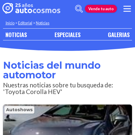
Vende tu auto
Inicio
>
Editorial
>
Noticias
NOTICIAS
ESPECIALES
GALERIAS
Noticias del mundo
automotor
Nuestras noticias sobre tu busqueda de:
'Toyota Corolla HEV'
Autoshows