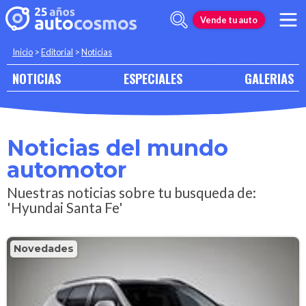
Vende tu auto
Inicio
>
Editorial
>
Noticias
NOTICIAS
ESPECIALES
GALERIAS
Noticias del mundo
automotor
Nuestras noticias sobre tu busqueda de:
'Hyundai Santa Fe'
Novedades