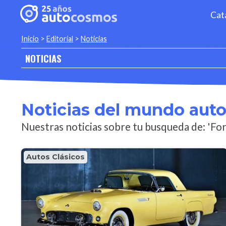
Cat
Inicio
>
Editorial
>
Noticias
NOTICIAS
Noticias del mundo aut
Nuestras noticias sobre tu busqueda de: 'Fo
Autos Clásicos