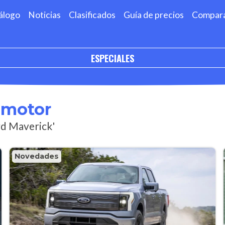
álogo
Noticias
Clasificados
Guía de precios
Compar
ESPECIALES
omotor
rd Maverick'
Novedades