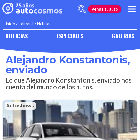
Vende tu auto
Inicio
>
Editorial
>
Noticias
NOTICIAS
ESPECIALES
GALERIAS
Alejandro Konstantonis,
enviado
Lo que Alejandro Konstantonis, enviado nos
cuenta del mundo de los autos.
Autoshows