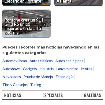
Electric en Fortnite
Atlanta
Porsche crea un 911
GT3 RS único
inspirado en la alta
costura
Puedes recorrer más noticias navegando en las
siguientes categorías:
Automovilismo
Autos clásicos
Autos ecológicos
Autoshows
Gadgets
Industria
Lanzamientos
Motos
Novedades
Prueba de Manejo
Tecnología
Tips y Consejos
Tuning
NOTICIAS
ESPECIALES
GALERIAS