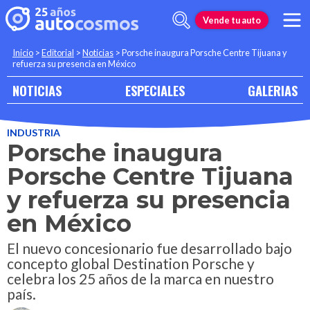
Vende tu auto
Inicio
>
Editorial
>
Noticias
>
Porsche inaugura Porsche Centre Tijuana y
refuerza su presencia en México
NOTICIAS
ESPECIALES
GALERIAS
INDUSTRIA
Porsche inaugura
Porsche Centre Tijuana
y refuerza su presencia
en México
El nuevo concesionario fue desarrollado bajo
concepto global Destination Porsche y
celebra los 25 años de la marca en nuestro
país.