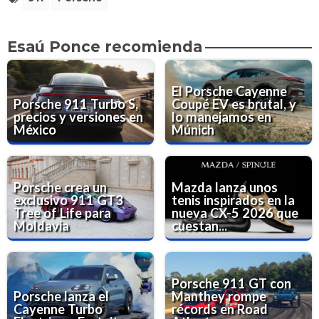
Esaú Ponce recomienda
El Porsche Cayenne
Porsche 911 Turbo S,
Coupé EV es brutal, y
precios y versiones en
lo manejamos en
México
Múnich
Porsche crea un
Mazda lanza unos
exclusivo 911 GT3
tenis inspirados en la
Tree of Life para
nueva CX-5 2026 que
Moldavia
cuestan...
Porsche 911 GT con
Porsche lanza el
Manthey rompe
Cayenne Turbo
récords en Road