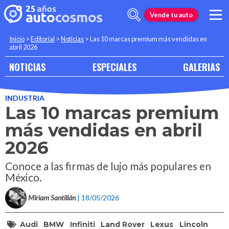
Vende tu auto
Inicio
>
Editorial
>
Noticias
>
Las 10 marcas premium más vendidas en
abril 2026
NOTICIAS
ESPECIALES
GALERIAS
INDUSTRIA
Las 10 marcas premium
más vendidas en abril
2026
Conoce a las firmas de lujo más populares en
México.
Miriam Santillán
| 18/05/2026
Audi
BMW
Infiniti
Land Rover
Lexus
Lincoln