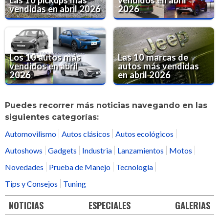
Las 10 pickups más
vendidos en abril
vendidas en abril 2026
2026
Los 10 autos más
Las 10 marcas de
vendidos en abril
autos más vendidas
2026
en abril 2026
Puedes recorrer más noticias navegando en las
siguientes categorías:
Automovilismo
Autos clásicos
Autos ecológicos
Autoshows
Gadgets
Industria
Lanzamientos
Motos
Novedades
Prueba de Manejo
Tecnología
Tips y Consejos
Tuning
NOTICIAS
ESPECIALES
GALERIAS