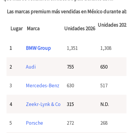
Las marcas premium más vendidas en México durante abril
Unidades 2025
D
Lugar
Marca
Unidades 2026
1
BMW Group
1,351
1,308
2
Audi
755
650
3
Mercedes-Benz
630
517
4
Zeekr-Lynk & Co
315
N.D.
5
Porsche
272
268