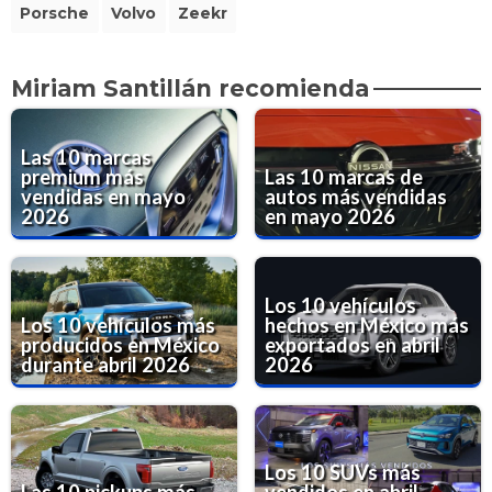
Porsche
Volvo
Zeekr
Miriam Santillán recomienda
Las 10 marcas
premium más
Las 10 marcas de
vendidas en mayo
autos más vendidas
2026
en mayo 2026
Los 10 vehículos
Los 10 vehículos más
hechos en México más
producidos en México
exportados en abril
durante abril 2026
2026
Los 10 SUVs más