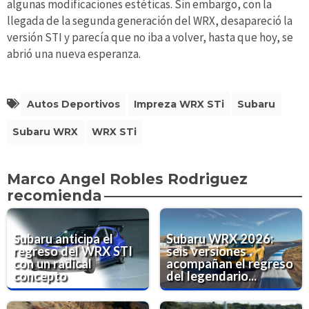
algunas modificaciones estéticas. Sin embargo, con la
llegada de la segunda generación del WRX, desapareció la
versión STI y parecía que no iba a volver, hasta que hoy, se
abrió una nueva esperanza.
Autos Deportivos
Impreza WRX STi
Subaru
Subaru WRX
WRX STi
Marco Angel Robles Rodriguez
recomienda
Subaru anticipa el
Subaru WRX 2026:
regreso del WRX STI
seis versiones
con un radical
acompañan el regreso
concepto
del legendario...