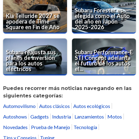
Subaru Forester es
Kia Telluride 2027 se
elegida como el Auto
apodera de Time
del año en Japón
Square en Fin de Año
2025-2026
Subaru reajusta sus
Subaru Performance-E
planes de inversión
STI Concept adelanta
para los autos
el futuro de los autos
eléctricos
el...
Puedes recorrer más noticias navegando en las
siguientes categorías:
Automovilismo
Autos clásicos
Autos ecológicos
Autoshows
Gadgets
Industria
Lanzamientos
Motos
Novedades
Prueba de Manejo
Tecnología
Tips y Consejos
Tuning