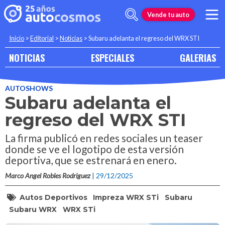
Vende tu auto
Inicio
>
Editorial
>
Noticias
>
Subaru adelanta el regreso del WRX STI
NOTICIAS
ESPECIALES
GALERIAS
AUTOSHOWS
Subaru adelanta el
regreso del WRX STI
La firma publicó en redes sociales un teaser
donde se ve el logotipo de esta versión
deportiva, que se estrenará en enero.
Marco Angel Robles Rodriguez
| 29/12/2025
Autos Deportivos
Impreza WRX STi
Subaru
Subaru WRX
WRX STi