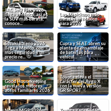
JAC Sei2 Flex 2026
llega a México, así es
Las 10 pickups más
la SUV más barata,
baratas en México
conoce...
para 2026
Suzuki Baleno 2026
Cupra y SEAT abren su
llega a México, con
planta de ensamblaje
más seguridad y un
de baterías para
precio re...
vehícul...
Toyota eleva el
Good Housekeeping
carácter del Aygo X
revela los mejores
con la nueva versión
autos familiares 2026
GR SPORT
Nuevo MG3 2026
Toyota Yaris Sedán