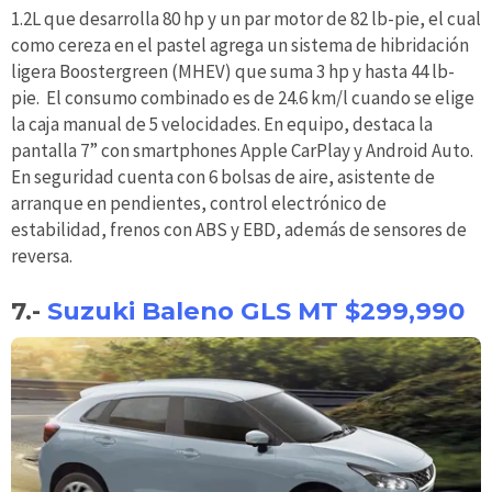
1.2L que desarrolla 80 hp y un par motor de 82 lb-pie, el cual
como cereza en el pastel agrega un sistema de hibridación
ligera Boostergreen (MHEV) que suma 3 hp y hasta 44 lb-
pie. El consumo combinado es de 24.6 km/l cuando se elige
la caja manual de 5 velocidades. En equipo, destaca la
pantalla 7” con smartphones Apple CarPlay y Android Auto.
En seguridad cuenta con 6 bolsas de aire, asistente de
arranque en pendientes, control electrónico de
estabilidad, frenos con ABS y EBD, además de sensores de
reversa.
7.-
Suzuki Baleno GLS MT $299,990