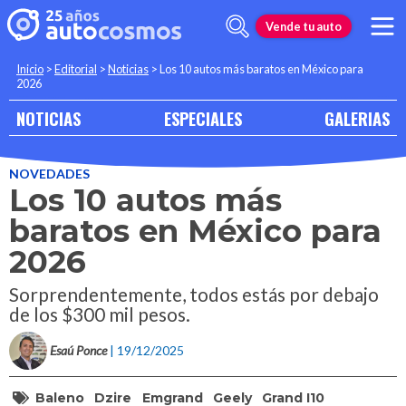
Vende tu auto
Inicio
>
Editorial
>
Noticias
>
Los 10 autos más baratos en México para
2026
NOTICIAS
ESPECIALES
GALERIAS
NOVEDADES
Los 10 autos más
baratos en México para
2026
Sorprendentemente, todos estás por debajo
de los $300 mil pesos.
Esaú Ponce
| 19/12/2025
Baleno
Dzire
Emgrand
Geely
Grand I10