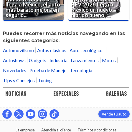
llega a México, el auto
HEV 2026 llega a
más barato mejora en
México un nuevo
segurid...
híbrido bueno, ...
Puedes recorrer más noticias navegando en las
siguientes categorías:
Automovilismo
Autos clásicos
Autos ecológicos
Autoshows
Gadgets
Industria
Lanzamientos
Motos
Novedades
Prueba de Manejo
Tecnología
Tips y Consejos
Tuning
NOTICIAS
ESPECIALES
GALERIAS
Vende tu auto
La empresa
Atención al cliente
Términos y condiciones