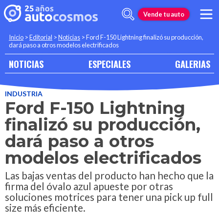
Vende tu auto
Inicio
>
Editorial
>
Noticias
>
Ford F-150 Lightning finalizó su producción,
dará paso a otros modelos electrificados
NOTICIAS
ESPECIALES
GALERIAS
INDUSTRIA
Ford F-150 Lightning
finalizó su producción,
dará paso a otros
modelos electrificados
Las bajas ventas del producto han hecho que la
firma del óvalo azul apueste por otras
soluciones motrices para tener una pick up full
size más eficiente.