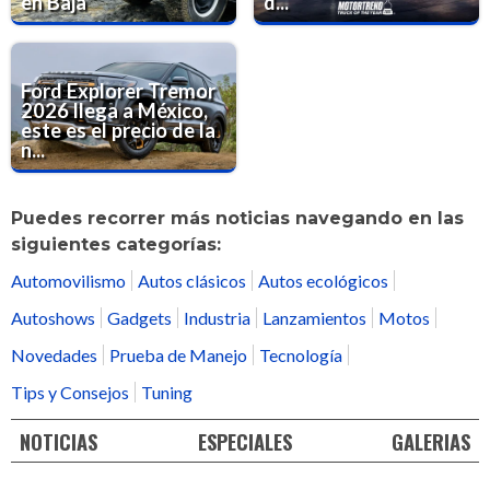
en Baja
d...
Ford Explorer Tremor
2026 llega a México,
este es el precio de la
n...
Puedes recorrer más noticias navegando en las
siguientes categorías:
Automovilismo
Autos clásicos
Autos ecológicos
Autoshows
Gadgets
Industria
Lanzamientos
Motos
Novedades
Prueba de Manejo
Tecnología
Tips y Consejos
Tuning
NOTICIAS
ESPECIALES
GALERIAS