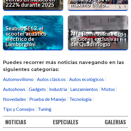
222% durante 2025
máximo título...
Seabob SE63, el
scooter acuático
Alfa Romeo lanza dos
eléctrico de
ediciones exclusivas
Lamborghini
del Quadriflogio
Puedes recorrer más noticias navegando en las
siguientes categorías:
Automovilismo
Autos clásicos
Autos ecológicos
Autoshows
Gadgets
Industria
Lanzamientos
Motos
Novedades
Prueba de Manejo
Tecnología
Tips y Consejos
Tuning
NOTICIAS
ESPECIALES
GALERIAS