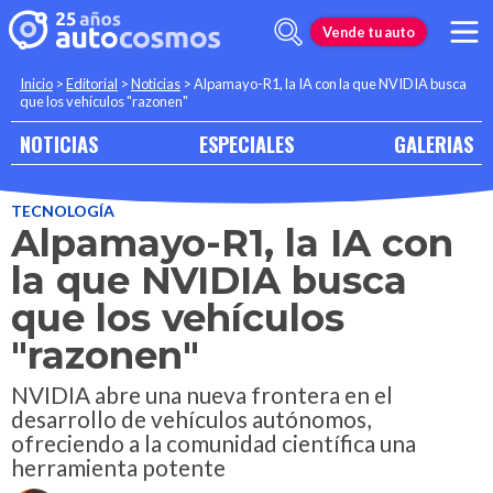
Vende tu auto
Inicio
>
Editorial
>
Noticias
>
Alpamayo-R1, la IA con la que NVIDIA busca
que los vehículos "razonen"
NOTICIAS
ESPECIALES
GALERIAS
TECNOLOGÍA
Alpamayo-R1, la IA con
la que NVIDIA busca
que los vehículos
"razonen"
NVIDIA abre una nueva frontera en el
desarrollo de vehículos autónomos,
ofreciendo a la comunidad científica una
herramienta potente