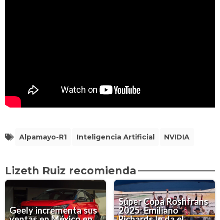
Alpamayo-R1
Inteligencia Artificial
NVIDIA
Lizeth Ruiz recomienda
Súper Copa Roshfrans
Geely incrementa sus
2025: Emiliano
ventas en México en
Richards le da el