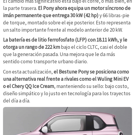
El cambio más significativo está bajo el cofre, o más bien, en
la parte trasera.
El Pony ahora equipa un motor síncrono de
imán permanente que entrega 30 kW (42 hp)
y 66 libras-pie
de torque, montado sobre el eje posterior. Esto representa
un salto importante frente al modelo anterior de 20 kW.
La batería es de litio ferrofosfato (LFP) con 18.11 kWh, y le
otorga un rango de 222 km
bajo el ciclo CLTC, casi el doble
que la generación pasada. Una mejora que le da más
sentido como transporte urbano diario.
Con esta actualización,
el Bestune Pony se posiciona como
una alternativa real frente a rivales como el Wuling Mini EV
o el Chery QQ Ice Cream
, manteniendo su sello: bajo costo,
diseño simpático y lo justo en tecnología para los trayectos
del día a día.