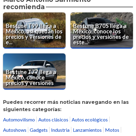
recomienda
Bestune T99 llega a
Bestune B70S llega a
México, así quedan los
México, conoce los
precios y versiones de
precios y versiones de
e...
este...
Bestune T77 llega a
México, conoce
precios y versiones
Puedes recorrer más noticias navegando en las
siguientes categorías:
Automovilismo
Autos clásicos
Autos ecológicos
Autoshows
Gadgets
Industria
Lanzamientos
Motos