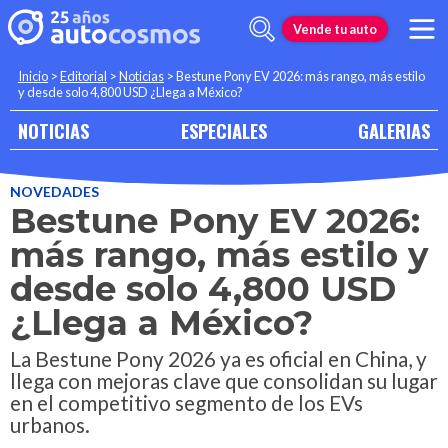
Vende tu auto
Inicio
>
Editorial
>
Noticias
>
Bestune Pony EV 2026: más rango, más estilo
y desde solo 4,800 USD ¿Llega a México?
NOTICIAS
ESPECIALES
GALERIAS
NOVEDADES
Bestune Pony EV 2026:
más rango, más estilo y
desde solo 4,800 USD
¿Llega a México?
La Bestune Pony 2026 ya es oficial en China, y
llega con mejoras clave que consolidan su lugar
en el competitivo segmento de los EVs
urbanos.