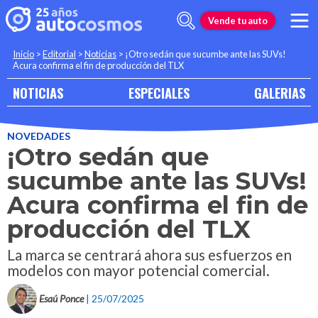
Vende tu auto
Inicio
>
Editorial
>
Noticias
>
¡Otro sedán que sucumbe ante las SUVs!
Acura confirma el fin de producción del TLX
NOTICIAS
ESPECIALES
GALERIAS
NOVEDADES
¡Otro sedán que
sucumbe ante las SUVs!
Acura confirma el fin de
producción del TLX
La marca se centrará ahora sus esfuerzos en
modelos con mayor potencial comercial.
Esaú Ponce
| 25/07/2025