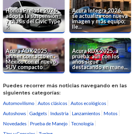
Honda Prelude 2026
Acura Integra 2026,
adopta la suspensión
se actualiza con nueva
y chasis del Civic Type
imagen y más equipo;
R
lle...
Acura ADX 2025,
Acura RDX 2025, a
primer contacto en
prueba: aún con los
México con el nuevo
años sigue
SUV compacto
destacando en mane...
Puedes recorrer más noticias navegando en las
siguientes categorías:
Automovilismo
Autos clásicos
Autos ecológicos
Autoshows
Gadgets
Industria
Lanzamientos
Motos
Novedades
Prueba de Manejo
Tecnología
Tips y Consejos
Tuning