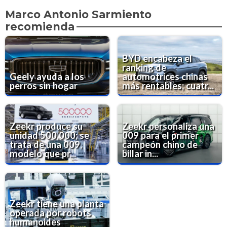
Marco Antonio Sarmiento
recomienda
BYD encabeza el
ranking de
Geely ayuda a los
automotrices chinas
perros sin hogar
más rentables; cuatr...
Zeekr produce su
Zeekr personaliza una
unidad 500,000; se
009 para el primer
trata de una 009,
campeón chino de
modelo que pr...
billar in...
Zeekr tiene una planta
operada por robots
humanoides