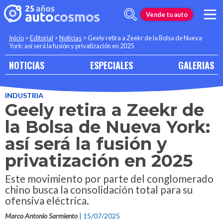
Vende tu auto
Inicio
>
Editorial
>
Noticias
>
Geely retira a Zeekr de la Bolsa de Nueva
York: así será la fusión y privatización en 2025
NOTICIAS
ESPECIALES
GALERIAS
INDUSTRIA
Geely retira a Zeekr de
la Bolsa de Nueva York:
así será la fusión y
privatización en 2025
Este movimiento por parte del conglomerado
chino busca la consolidación total para su
ofensiva eléctrica.
Marco Antonio Sarmiento
| 15/07/2025