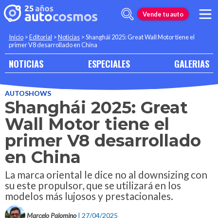
Vende tu auto
Inicio
>
Editorial
>
Noticias
>
Shanghái 2025: Great Wall Motor tiene el
primer V8 desarrollado en China
NOTICIAS
ESPECIALES
GALERIAS
AUTOSHOWS
Shanghái 2025: Great
Wall Motor tiene el
primer V8 desarrollado
en China
La marca oriental le dice no al downsizing con
su este propulsor, que se utilizará en los
modelos más lujosos y prestacionales.
Marcelo Palomino
| 27/04/2025