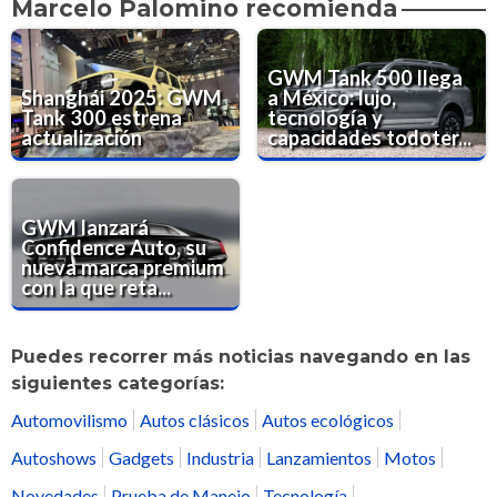
Marcelo Palomino recomienda
GWM Tank 500 llega
Shanghái 2025: GWM
a México: lujo,
Tank 300 estrena
tecnología y
actualización
capacidades todoter...
GWM lanzará
Confidence Auto, su
nueva marca premium
con la que reta...
Puedes recorrer más noticias navegando en las
siguientes categorías:
Automovilismo
Autos clásicos
Autos ecológicos
Autoshows
Gadgets
Industria
Lanzamientos
Motos
Novedades
Prueba de Manejo
Tecnología