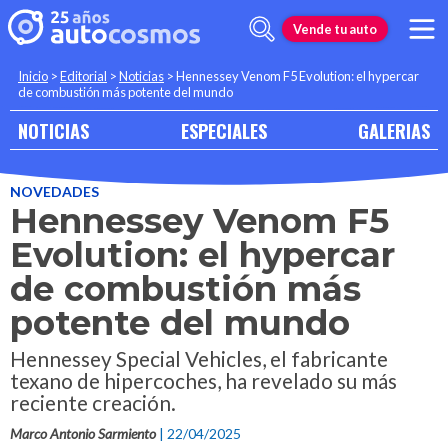
Vende tu auto
Inicio
>
Editorial
>
Noticias
>
Hennessey Venom F5 Evolution: el hypercar
de combustión más potente del mundo
NOTICIAS
ESPECIALES
GALERIAS
NOVEDADES
Hennessey Venom F5
Evolution: el hypercar
de combustión más
potente del mundo
Hennessey Special Vehicles, el fabricante
texano de hipercoches, ha revelado su más
reciente creación.
Marco Antonio Sarmiento
| 22/04/2025