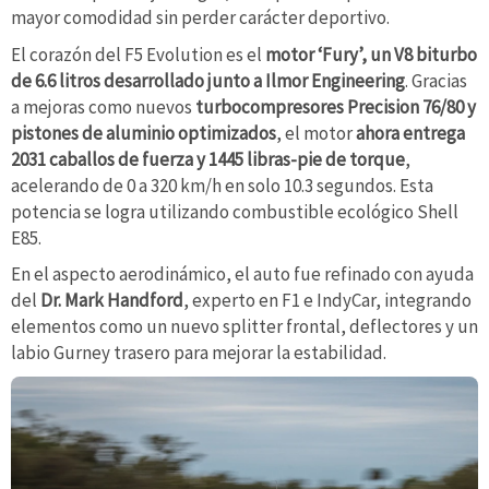
mayor comodidad sin perder carácter deportivo.
El corazón del F5 Evolution es el
motor ‘Fury’, un V8 biturbo
de 6.6 litros desarrollado junto a Ilmor Engineering
. Gracias
a mejoras como nuevos
turbocompresores Precision 76/80 y
pistones de aluminio optimizados
, el motor
ahora entrega
2031 caballos de fuerza y 1445 libras-pie de torque
,
acelerando de 0 a 320 km/h en solo 10.3 segundos. Esta
potencia se logra utilizando combustible ecológico Shell
E85.
En el aspecto aerodinámico, el auto fue refinado con ayuda
del
Dr. Mark Handford
, experto en F1 e IndyCar, integrando
elementos como un nuevo splitter frontal, deflectores y un
labio Gurney trasero para mejorar la estabilidad.