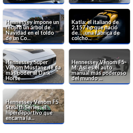
Hennessey impone un
Katla: el italiano de
récord un árbol de
2,157 hp que nació
Navidad en el toldo
de… ¡una fábrica de
de un Co...
colcho...
Hennessey Super
Hennessey Venom F5-
Venom Mustang, le da
M: Así es el auto
más poder al Dark
manual más poderoso
Horse
del mundo ...
Hennessey Venom F5
Stealth Series, el
hiperdeportivo que
encarna la...