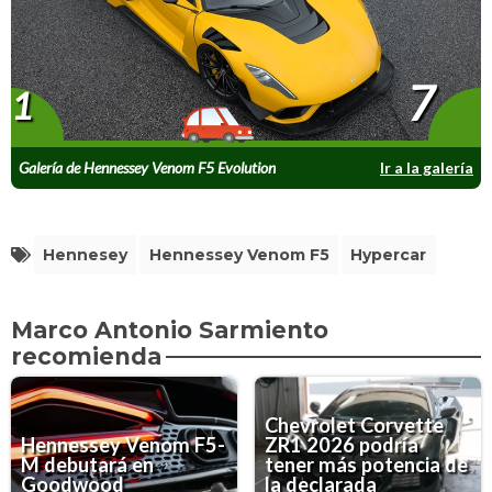
7
1
Galería de Hennessey Venom F5 Evolution
Ir a la galería
Hennesey
Hennessey Venom F5
Hypercar
Marco Antonio Sarmiento
recomienda
Chevrolet Corvette
Hennessey Venom F5-
ZR1 2026 podría
M debutará en
tener más potencia de
Goodwood
la declarada