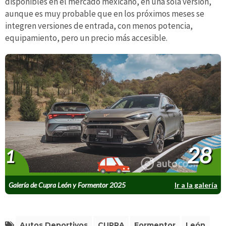
disponibles en el mercado mexicano, en una sola versión,
aunque es muy probable que en los próximos meses se
integren versiones de entrada, con menos potencia,
equipamiento, pero un precio más accesible.
28
1
Galería de Cupra León y Formentor 2025
Ir a la galería
Autos Deportivos
CUPRA
Formentor
León