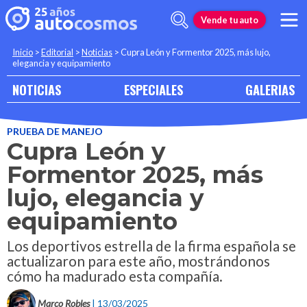
Vende tu auto
Inicio
>
Editorial
>
Noticias
>
Cupra León y Formentor 2025, más lujo,
elegancia y equipamiento
NOTICIAS
ESPECIALES
GALERIAS
PRUEBA DE MANEJO
Cupra León y
Formentor 2025, más
lujo, elegancia y
equipamiento
Los deportivos estrella de la firma española se
actualizaron para este año, mostrándonos
cómo ha madurado esta compañía.
Marco Robles
| 13/03/2025