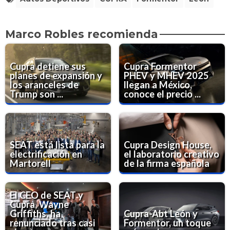
Marco Robles recomienda
Cupra detiene sus
Cupra Formentor
planes de expansión y
PHEV y MHEV 2025
los aranceles de
llegan a México,
Trump son ...
conoce el precio ...
SEAT está lista para la
Cupra Design House,
electrificación en
el laboratorio creativo
Martorell
de la firma española
El CEO de SEAT y
Cupra, Wayne
Griffiths, ha
Cupra-Abt León y
renunciado tras casi
Formentor, un toque