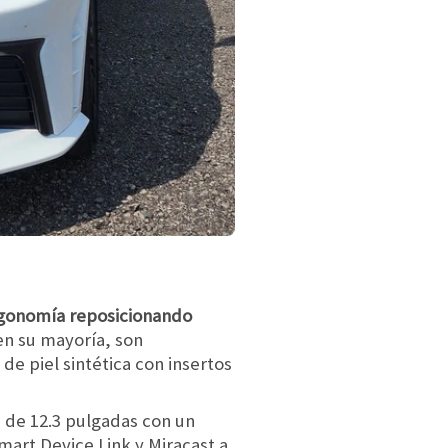
rgonomía reposicionando
 en su mayoría, son
de piel sintética con insertos
) de 12.3 pulgadas con un
mart Device Link y Miracast a