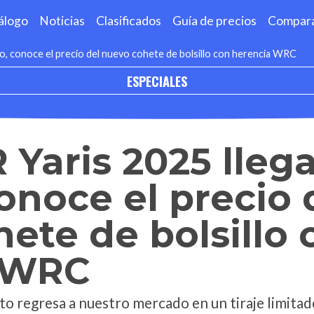
álogo
Noticias
Clasificados
Guía de precios
Compar
co, conoce el precio del nuevo cohete de bolsillo con herencia WRC
ESPECIALES
 Yaris 2025 llega
onoce el precio 
ete de bolsillo 
 WRC
uto regresa a nuestro mercado en un tiraje limita