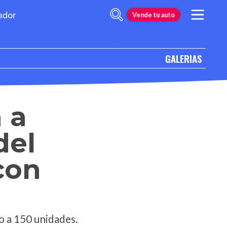
ador
Vende tu auto
GALERIAS
 a
del
con
do a 150 unidades.