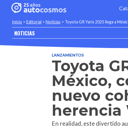
Cat
Inicio
>
Editorial
>
Noticias
>
Toyota GR Yaris 2025 llega a Méxi
NOTICIAS
LANZAMIENTOS
Toyota GR
México, c
nuevo coh
herencia
En realidad, este divertido a