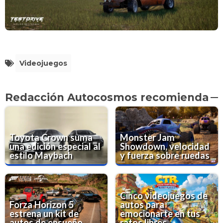
Videojuegos
Redacción Autocosmos recomienda
Toyota Crown suma
Monster Jam
una edición especial al
Showdown, velocidad
estilo Maybach
y fuerza sobre ruedas
Cinco videojuegos de
Forza Horizon 5
autos para
estrena un kit de
emocionarte en tus
autos de ensueño
ratos libres