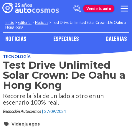
Vende tu auto
Inicio
>
Editorial
>
Noticias
>
Test Drive Unlimited Solar Crown: De Oahu a
Hong Kong
NOTICIAS
ESPECIALES
GALERIAS
TECNOLOGÍA
Test Drive Unlimited
Solar Crown: De Oahu a
Hong Kong
Recorre la isla de un lado a otro en un
escenario 100% real.
Redacción Autocosmos
| 27/09/2024
Videojuegos