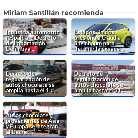
Miriam Santillán recomienda
Industria automotriz
Estados Unidos
respalda el Decreto
presiona a Claudia
de Importación
Sheinbaum para
Definitiva ...
detener la expansi...
Decreto de
Decreto de
regularización de
regularización de
autos chocolate se
autos chocolate se
amplía hasta el 1 d...
amplía hasta el 31 ...
Autos chocolate
provenientes de Asia
y Europa se integran
al Decret...