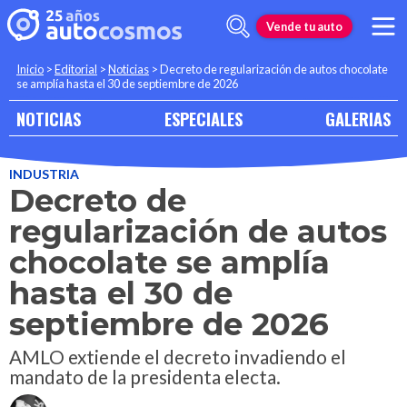
Vende tu auto
Inicio
>
Editorial
>
Noticias
>
Decreto de regularización de autos chocolate
se amplía hasta el 30 de septiembre de 2026
NOTICIAS
ESPECIALES
GALERIAS
INDUSTRIA
Decreto de
regularización de autos
chocolate se amplía
hasta el 30 de
septiembre de 2026
AMLO extiende el decreto invadiendo el
mandato de la presidenta electa.