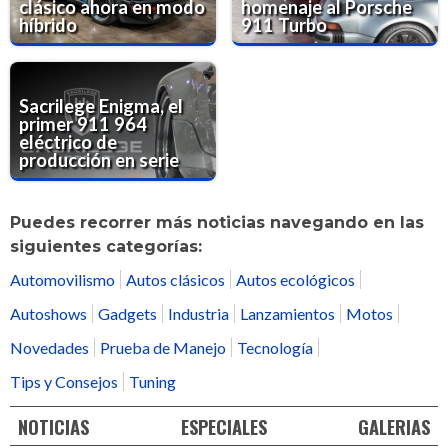
clásico ahora en modo
homenaje al Porsche
híbrido
911 Turbo
Sacrilege Enigma, el
primer 911 964
eléctrico de
producción en serie
Puedes recorrer más noticias navegando en las
siguientes categorías:
Automovilismo
Autos clásicos
Autos ecológicos
Autoshows
Gadgets
Industria
Lanzamientos
Motos
Novedades
Prueba de Manejo
Tecnología
Tips y Consejos
Tuning
NOTICIAS
ESPECIALES
GALERIAS