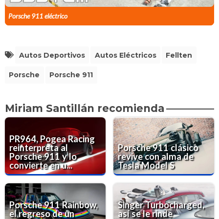
Porsche 911 eléctrico
Autos Deportivos
Autos Eléctricos
Fellten
Porsche
Porsche 911
Miriam Santillán recomienda
PR964, Pogea Racing
reinterpreta al
Porsche 911 clásico
Porsche 911 y lo
revive con alma de
convierte en u...
Tesla Model S
Porsche 911 Rainbow,
Singer Turbocharged,
el regreso de un
así se le rinde