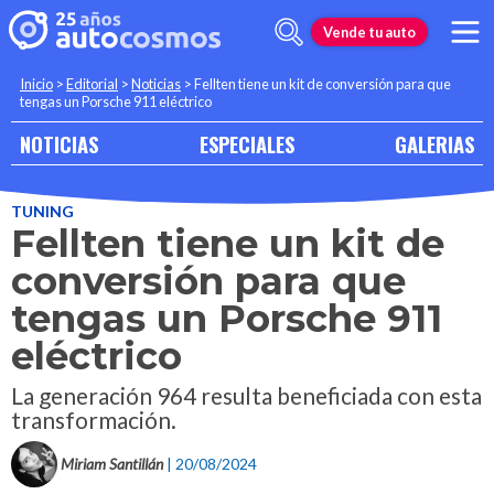
Vende tu auto
Inicio
>
Editorial
>
Noticias
>
Fellten tiene un kit de conversión para que
tengas un Porsche 911 eléctrico
NOTICIAS
ESPECIALES
GALERIAS
TUNING
Fellten tiene un kit de
conversión para que
tengas un Porsche 911
eléctrico
La generación 964 resulta beneficiada con esta
transformación.
Miriam Santillán
| 20/08/2024