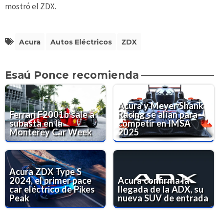
mostró el ZDX.
Acura
Autos Eléctricos
ZDX
Esaú Ponce recomienda
Acura y Meyer Shank
Ferrari F2001b sale a
Racing se alían para
subasta en la
competir en IMSA
Monterey Car Week
2025
Acura ZDX Type S
2024, el primer pace
Acura confirma la
car eléctrico de Pikes
llegada de la ADX, su
Peak
nueva SUV de entrada