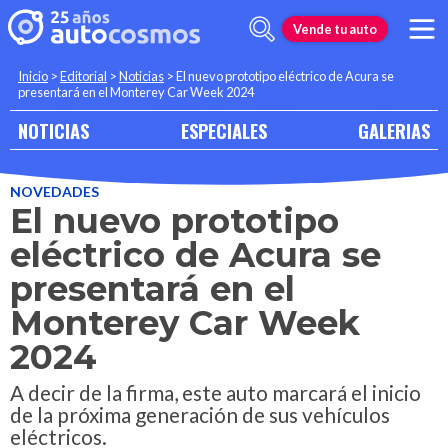
Vende tu auto
Inicio
>
Editorial
>
Noticias
>
El nuevo prototipo eléctrico de Acura se
presentará en el Monterey Car Week 2024
NOTICIAS
ESPECIALES
GALERIAS
NOVEDADES
El nuevo prototipo
eléctrico de Acura se
presentará en el
Monterey Car Week
2024
A decir de la firma, este auto marcará el inicio
de la próxima generación de sus vehículos
eléctricos.