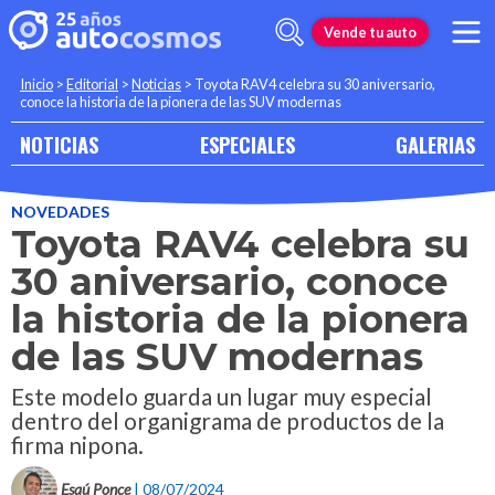
Vende tu auto
Inicio
>
Editorial
>
Noticias
>
Toyota RAV4 celebra su 30 aniversario,
conoce la historia de la pionera de las SUV modernas
NOTICIAS
ESPECIALES
GALERIAS
NOVEDADES
Toyota RAV4 celebra su
30 aniversario, conoce
la historia de la pionera
de las SUV modernas
Este modelo guarda un lugar muy especial
dentro del organigrama de productos de la
firma nipona.
Esaú Ponce
| 08/07/2024