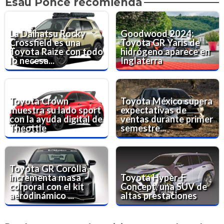
Esaú Ponce recomienda
La Daihatsu Rocky
Goodwood 2024:
Crossfield es una
Toyota GR Yaris de
Toyota Raize con todo
hidrógeno aparece en
lo necesa...
Inglaterra
Toyota Crown
Toyota México supera
muestra su lado sport
expectativas de
con la ayuda digital de
ventas durante primer
Theottle
semestre...
Toyota GR Corolla
incrementa masa
Toyota Hyper-F
corporal con el kit
Concept, una SUV de
aerodinámico ...
altas prestaciones