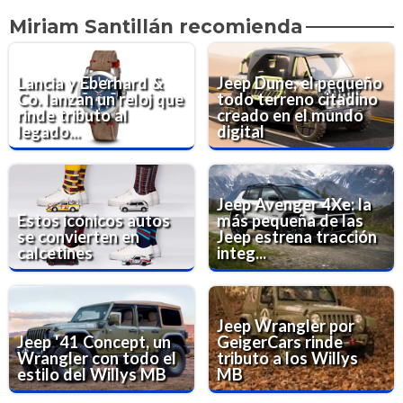
Miriam Santillán recomienda
Lancia y Eberhard &
Jeep Dune, el pequeño
Co. lanzan un reloj que
todo terreno citadino
rinde tributo al
creado en el mundo
legado...
digital
Jeep Avenger 4Xe: la
Estos icónicos autos
más pequeña de las
se convierten en
Jeep estrena tracción
calcetines
integ...
Jeep Wrangler por
Jeep '41 Concept, un
GeigerCars rinde
Wrangler con todo el
tributo a los Willys
estilo del Willys MB
MB