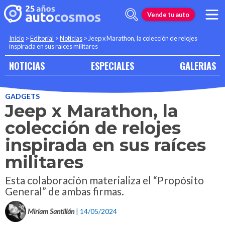
Vende tu auto
Inicio
>
Editorial
>
Noticias
>
Jeep x Marathon, la colección de relojes
inspirada en sus raíces militares
NOTICIAS
ESPECIALES
GALERIAS
GADGETS
Jeep x Marathon, la
colección de relojes
inspirada en sus raíces
militares
Esta colaboración materializa el “Propósito
General” de ambas firmas.
Miriam Santillán
| 14/05/2024