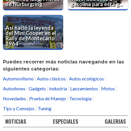
de Nürburgring
gasolina para esta g...
Así nació la leyenda
del Mini Cooper en el
Rally de Montecarlo
1964
Puedes recorrer más noticias navegando en las
siguientes categorías:
Automovilismo
Autos clásicos
Autos ecológicos
Autoshows
Gadgets
Industria
Lanzamientos
Motos
Novedades
Prueba de Manejo
Tecnología
Tips y Consejos
Tuning
NOTICIAS
ESPECIALES
GALERIAS