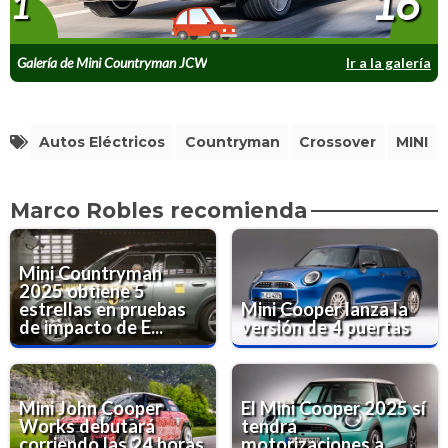
16
1
Galería de Mini Countryman JCW
Ir a la galería
Autos Eléctricos
Countryman
Crossover
MINI
Marco Robles recomienda
Mini Countryman
2025 obtiene 5
estrellas en pruebas
Mini Cooper lanza la
de impacto de E...
versión de 4 puertas
Mini John Cooper
El Mini Cooper 2025 sí
Works debutará
tendrá
corriendo las 24 horas
motorizaciones a