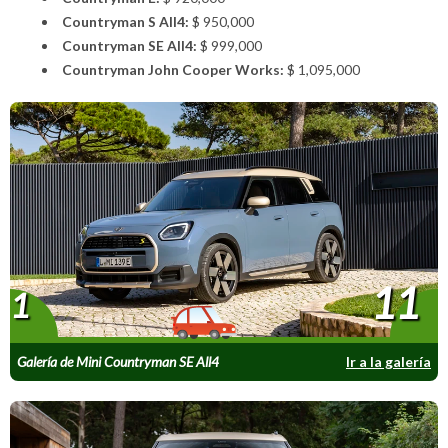
Countryman S All4:
$ 950,000
Countryman SE All4:
$ 999,000
Countryman John Cooper Works:
$ 1,095,000
11
1
Galería de Mini Countryman SE All4
Ir a la galería