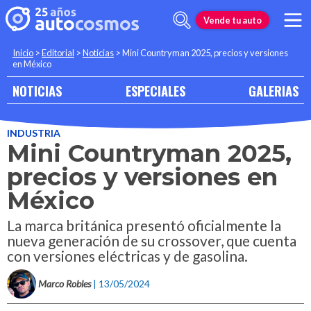
Vende tu auto
Inicio
>
Editorial
>
Noticias
>
Mini Countryman 2025, precios y versiones
en México
NOTICIAS
ESPECIALES
GALERIAS
INDUSTRIA
Mini Countryman 2025,
precios y versiones en
México
La marca británica presentó oficialmente la
nueva generación de su crossover, que cuenta
con versiones eléctricas y de gasolina.
Marco Robles
| 13/05/2024