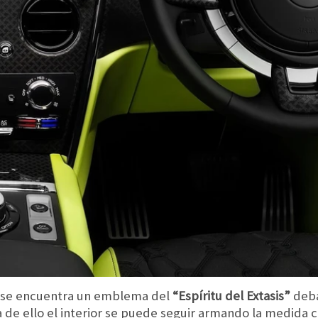
a se encuentra un emblema del
“Espíritu del Extasis”
deba
de ello el interior se puede seguir armando la medida c