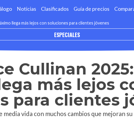
álogo
Noticias
Clasificados
Guía de precios
Compar
máximo llega más lejos con soluciones para clientes jóvenes
ESPECIALES
e Cullinan 2025: 
ega más lejos c
s para clientes 
de media vida con muchos cambios que mejoran su u