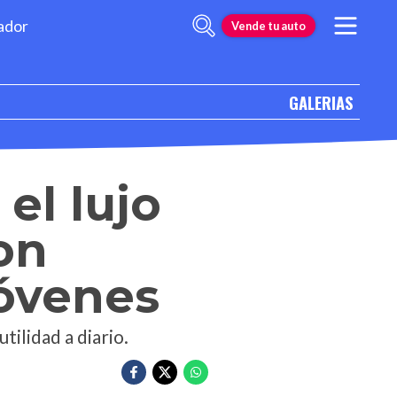
ador
Vende tu auto
GALERIAS
el lujo
on
jóvenes
tilidad a diario.