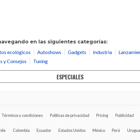
navegando en las siguientes categorías:
tos ecológicos
Autoshows
Gadgets
Industria
Lanzamie
s y Consejos
Tuning
ESPECIALES
Términos y condiciones
Políticas de privacidad
Pricing
Publicidad
hile
Colombia
Ecuador
Estados Unidos
México
Perú
Urugu