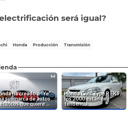
electrificación será igual?
achi
Honda
Producción
Transmisión
ienda
onda ha creado a “Ye”
Honda Civic Type R EK9,
na submarca de autos
los 2000 están en
éctricos que quiere ...
tendencia