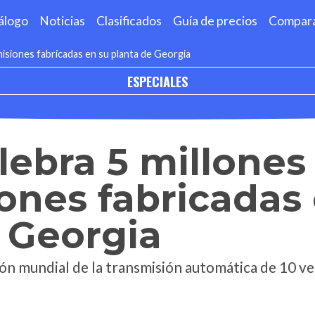
álogo
Noticias
Clasificados
Guía de precios
Compar
isiones fabricadas en su planta de Georgia
ESPECIALES
ebra 5 millones
ones fabricadas
 Georgia
ión mundial de la transmisión automática de 10 ve