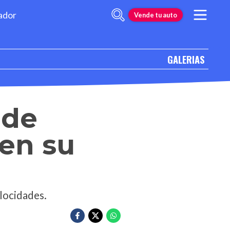
ador
Vende tu auto
GALERIAS
 de
 en su
locidades.