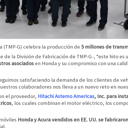
a (TMP-G) celebra la producción de
5 millones de transm
e de la División de Fabricación de TMP-G-, “este hito es 
stros asociados
en Honda y su compromiso con una calid
seguimos satisfaciendo la demanda de los clientes de ve
estros colaboradores nos lleva a un nuevo reto en nue
on el proveedor,
Hitachi Astemo Americas
, Inc. para ins
tricos
, los cuales combinan el motor eléctrico, los compo
móviles
Honda y Acura vendidos en EE. UU. se fabricaro
al.