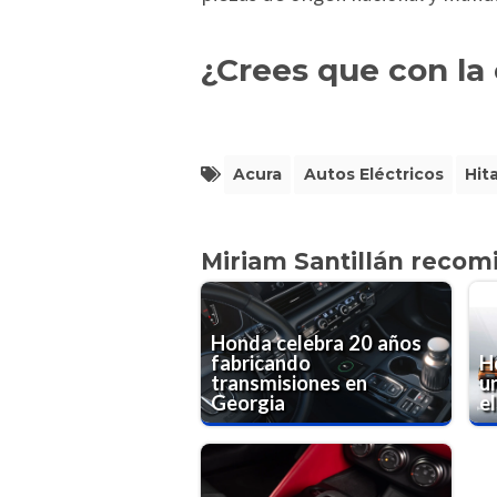
¿Crees que con la 
Acura
Autos Eléctricos
Hit
Miriam Santillán recom
Honda celebra 20 años
fabricando
H
transmisiones en
u
Georgia
el