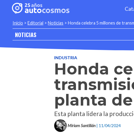
Cat
Inicio
>
Editorial
>
Noticias
>
Honda celebra 5 millones de transm
NOTICIAS
INDUSTRIA
Honda cel
transmisi
planta de
Esta planta lidera la producc
Miriam Santillán
| 11/04/2024