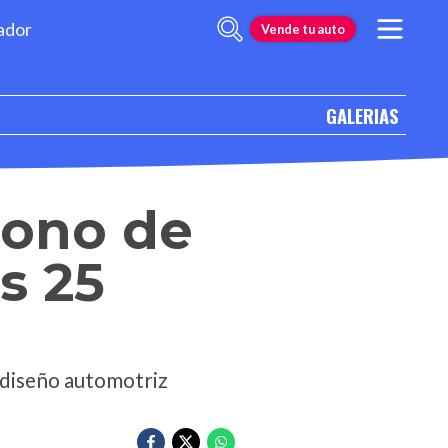
ador
Vende tu auto
GALERIAS
icono de
s 25
l diseño automotriz