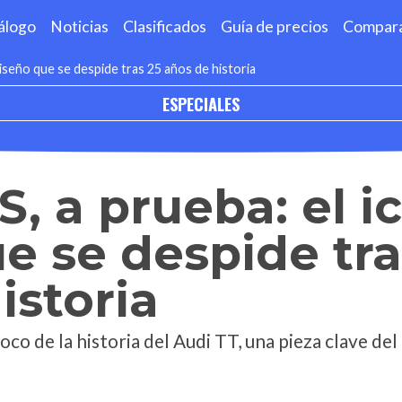
álogo
Noticias
Clasificados
Guía de precios
Compar
diseño que se despide tras 25 años de historia
ESPECIALES
S, a prueba: el 
e se despide tra
istoria
o de la historia del Audi TT, una pieza clave de