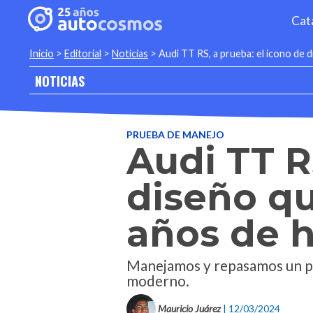
Cat
Inicio
>
Editorial
>
Noticias
>
Audi TT RS, a prueba: el icono de 
NOTICIAS
PRUEBA DE MANEJO
Audi TT R
diseño qu
años de h
Manejamos y repasamos un poc
moderno.
Mauricio Juárez
| 12/03/2024