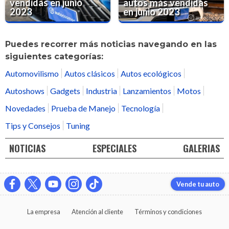
vendidas en junio
autos más vendidas
2023
en junio 2023
Puedes recorrer más noticias navegando en las
siguientes categorías:
Automovilismo
Autos clásicos
Autos ecológicos
Autoshows
Gadgets
Industria
Lanzamientos
Motos
Novedades
Prueba de Manejo
Tecnología
Tips y Consejos
Tuning
NOTICIAS
ESPECIALES
GALERIAS
Vende tu auto
La empresa
Atención al cliente
Términos y condiciones