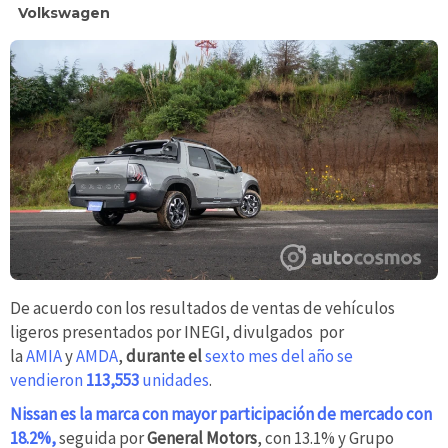
Volkswagen
De acuerdo con los resultados de ventas de vehículos
ligeros presentados por INEGI, divulgados por
la
AMIA
y
AMDA
,
durante el
sexto mes del año se
vendieron
113,553
unidades
.
Nissan es la marca con mayor participación de mercado con
18.2%,
seguida por
General Motors
, con 13.1% y Grupo