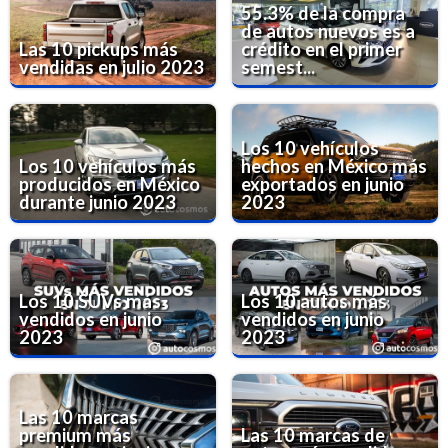
55.3% de la compra
de autos nuevos es a
Las 10 pickups más
crédito en el primer
vendidas en julio 2023
semest...
Los 10 vehículos
Los 10 vehículos más
hechos en México más
producidos en México
exportados en junio
durante junio 2023
2023
Los 10 SUVs más
Los 10 autos más
vendidos en junio
vendidos en junio
2023
2023
Las 10 marcas
premium más
Las 10 marcas de