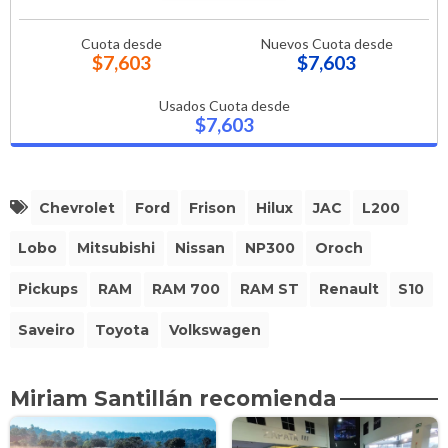
Cuota desde
Nuevos Cuota desde
$7,603
$7,603
Usados Cuota desde
$7,603
Chevrolet
Ford
Frison
Hilux
JAC
L200
Lobo
Mitsubishi
Nissan
NP300
Oroch
Pickups
RAM
RAM 700
RAM ST
Renault
S10
Saveiro
Toyota
Volkswagen
Miriam Santillán recomienda