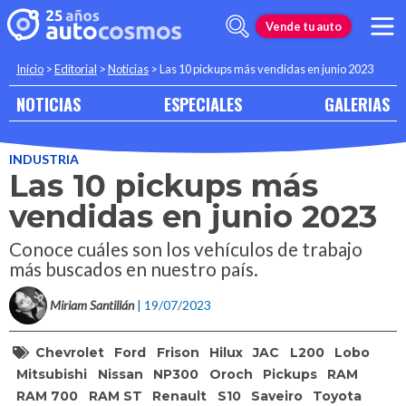
Vende tu auto
Inicio
>
Editorial
>
Noticias
>
Las 10 pickups más vendidas en junio 2023
NOTICIAS
ESPECIALES
GALERIAS
INDUSTRIA
Las 10 pickups más
vendidas en junio 2023
Conoce cuáles son los vehículos de trabajo
más buscados en nuestro país.
Miriam Santillán
| 19/07/2023
Chevrolet
Ford
Frison
Hilux
JAC
L200
Lobo
Mitsubishi
Nissan
NP300
Oroch
Pickups
RAM
RAM 700
RAM ST
Renault
S10
Saveiro
Toyota