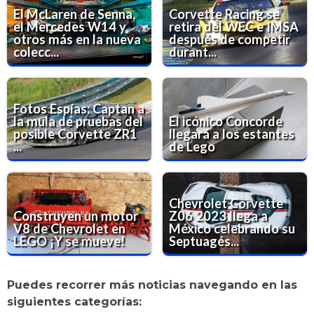
El McLaren de Senna,
Corvette Racing se
el Mercedes W14 y
retira del WEC e IMSA
otros más en la nueva
después de competir
colecc...
durant...
Fotos Espías: Captan a
la mula de pruebas del
El icónico Concorde
posible Corvette ZR1
llegará a los estantes
...
de Lego
Chevrolet Corvette
Construyen un motor
Z06 2023 llega a
V8 de Chevrolet en
México celebrando su
LEGO ¡Y se mueve!
Septuagés...
Puedes recorrer más noticias navegando en las
siguientes categorías: