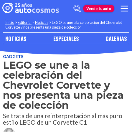
Vende tu auto
Inicio
>
Editorial
>
Noticias
>
LEGO se une a la celebración del Chevrolet
Corvette y nos presenta una pieza de colección
NOTICIAS
ESPECIALES
GALERIAS
GADGETS
LEGO se une a la
celebración del
Chevrolet Corvette y
nos presenta una pieza
de colección
Se trata de una reinterpretación al más puro
estilo LEGO de un Corvette C1