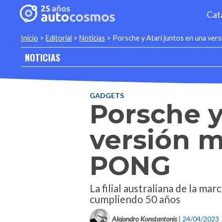
Cat
Inicio
>
Editorial
>
Noticias
>
Porsche y Atari juntos en una ve
NOTICIAS
GADGETS
Porsche y
versión 
PONG
La filial australiana de la ma
cumpliendo 50 años
Alejandro Konstantonis
| 24/04/2023