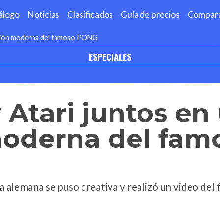
álogo
Noticias
Clasificados
Guía de precios
Compar
rsión moderna del famoso PONG
ESPECIALES
 Atari juntos en
moderna del fam
rca alemana se puso creativa y realizó un video del