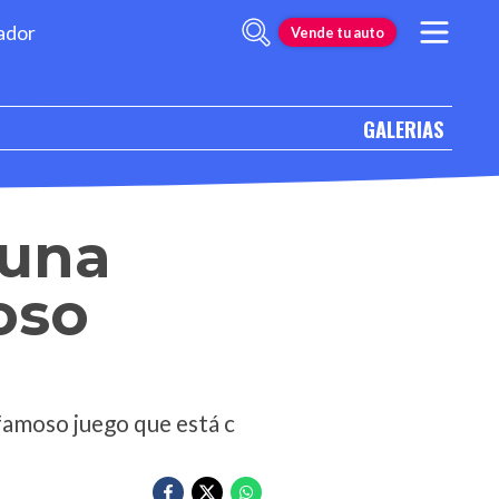
ador
Vende tu auto
GALERIAS
 una
oso
 famoso juego que está c