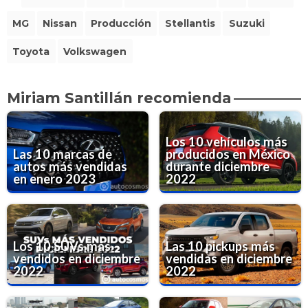
MG
Nissan
Producción
Stellantis
Suzuki
Toyota
Volkswagen
Miriam Santillán recomienda
Los 10 vehículos más
Las 10 marcas de
producidos en México
autos más vendidas
durante diciembre
en enero 2023
2022
Los 10 SUVs más
Las 10 pickups más
vendidos en diciembre
vendidas en diciembre
2022
2022