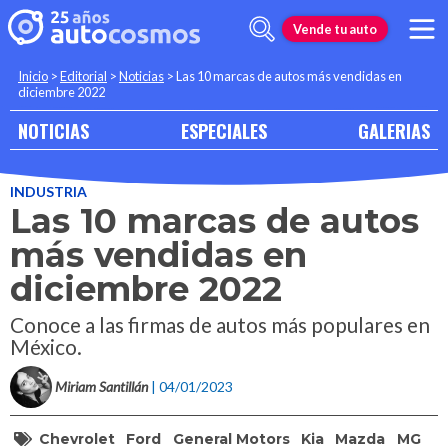
Vende tu auto
Inicio
>
Editorial
>
Noticias
>
Las 10 marcas de autos más vendidas en
diciembre 2022
NOTICIAS
ESPECIALES
GALERIAS
INDUSTRIA
Las 10 marcas de autos
más vendidas en
diciembre 2022
Conoce a las firmas de autos más populares en
México.
Miriam Santillán
| 04/01/2023
Chevrolet
Ford
General Motors
Kia
Mazda
MG