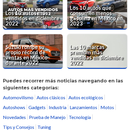
Los 10 autos que
Los 10 autos más
consumen menos
vendidos en diciembre
gasolina en México en
2022
2023
Suzuki rompe su
Las 10 marcas
propio récord de
premium más
ventas en México
vendidas en diciembre
durante 2022
2022
Puedes recorrer más noticias navegando en las
siguientes categorías:
Automovilismo
Autos clásicos
Autos ecológicos
Autoshows
Gadgets
Industria
Lanzamientos
Motos
Novedades
Prueba de Manejo
Tecnología
Tips y Consejos
Tuning