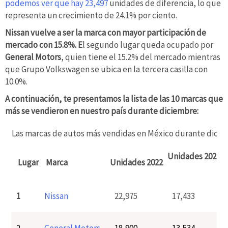
podemos ver que hay 23,497
unidades de diferencia, lo que
representa un crecimiento de 24.1% por ciento.
Nissan vuelve a ser la marca con mayor participación de
mercado con 15.8%. E
l segundo lugar queda ocupado por
General Motors
, quien tiene el 15.2% del mercado mientras
que Grupo Volkswagen se ubica en la tercera casilla con
10.0%.
A continuación, te presentamos la lista de las 10 marcas que
más se vendieron en nuestro país durante diciembre:
Las marcas de autos más vendidas en México durante dicie
Unidades 2021
D
Lugar
Marca
Unidades 2022
1
Nissan
22,975
17,433
2
General Motors
18,900
13,534