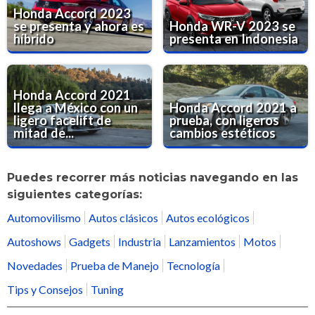
Honda Accord 2023
se presenta y ahora es
Honda WR-V 2023 se
híbrido
presenta en Indonesia
Honda Accord 2021
llega a México con un
Honda Accord 2021 a
ligero facelift de
prueba, con ligeros
mitad de...
cambios estéticos
Puedes recorrer más noticias navegando en las
siguientes categorías:
Automovilismo
Autos clásicos
Autos ecológicos
Autoshows
Gadgets
Industria
Lanzamientos
Motos
Novedades
Prueba de Manejo
Tecnología
Tips y Consejos
Tuning