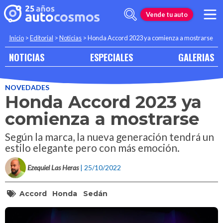
Vende tu auto
Inicio
>
Editorial
>
Noticias
>
Honda Accord 2023 ya comienza a mostrarse
NOTICIAS
ESPECIALES
GALERIAS
NOVEDADES
Honda Accord 2023 ya
comienza a mostrarse
Según la marca, la nueva generación tendrá un
estilo elegante pero con más emoción.
Ezequiel Las Heras
| 25/10/2022
Accord
Honda
Sedán