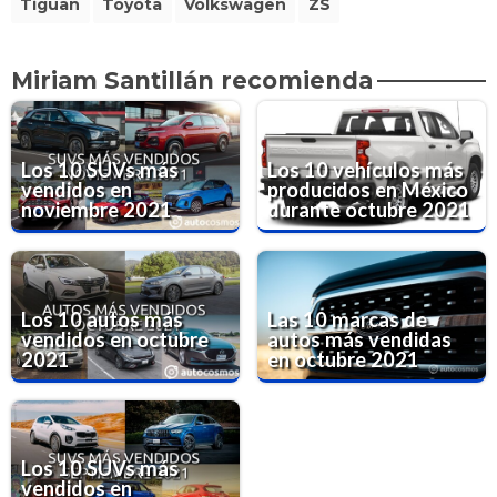
Tiguan
Toyota
Volkswagen
ZS
Miriam Santillán recomienda
Los 10 SUVs más
Los 10 vehículos más
vendidos en
producidos en México
noviembre 2021
durante octubre 2021
Los 10 autos más
Las 10 marcas de
vendidos en octubre
autos más vendidas
2021
en octubre 2021
Los 10 SUVs más
vendidos en