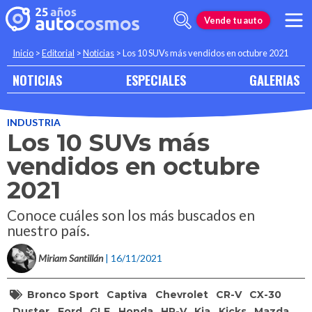
Vende tu auto
Inicio
>
Editorial
>
Noticias
>
Los 10 SUVs más vendidos en octubre 2021
NOTICIAS
ESPECIALES
GALERIAS
INDUSTRIA
Los 10 SUVs más
vendidos en octubre
2021
Conoce cuáles son los más buscados en
nuestro país.
Miriam Santillán
| 16/11/2021
Bronco Sport
Captiva
Chevrolet
CR-V
CX-30
Duster
Ford
GLE
Honda
HR-V
Kia
Kicks
Mazda