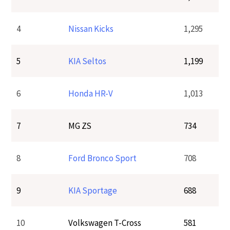
4
Nissan Kicks
1,295
5
KIA Seltos
1,199
6
Honda HR-V
1,013
7
MG ZS
734
8
Ford Bronco Sport
708
9
KIA Sportage
688
10
Volkswagen T-Cross
581