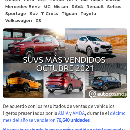
Mercedes Benz
MG
Nissan
RAV4
Renault
Seltos
Sportage
Suv
T-Cross
Tiguan
Toyota
Volkswagen
ZS
De acuerdo con los resultados de ventas de vehículos
ligeros presentados por la
AMIA
y
AMDA
, durante el
décimo
mes del año se vendieron
76,640 unidades
.
Nissan sigue siendo la marca más vendida a nivel nacional
y