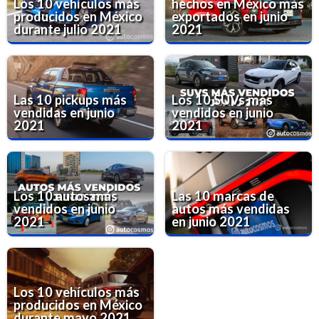
Los 10 vehículos más
hechos en México más
producidos en México
exportados en junio
durante julio 2021
2021
Las 10 pickups más
Los 10 SUVs más
vendidas en junio
vendidos en junio
2021
2021
Los 10 autos más
Las 10 marcas de
vendidos en junio
autos más vendidas
2021
en junio 2021
Los 10 vehículos más
producidos en México
durante mayo 2021