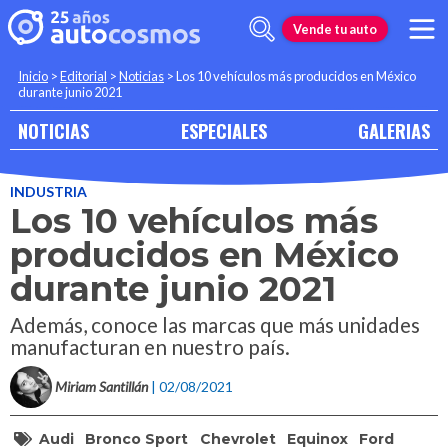
Vende tu auto
Inicio
>
Editorial
>
Noticias
>
Los 10 vehículos más producidos en México
durante junio 2021
NOTICIAS
ESPECIALES
GALERIAS
INDUSTRIA
Los 10 vehículos más
producidos en México
durante junio 2021
Además, conoce las marcas que más unidades
manufacturan en nuestro país.
Miriam Santillán
| 02/08/2021
Audi
Bronco Sport
Chevrolet
Equinox
Ford