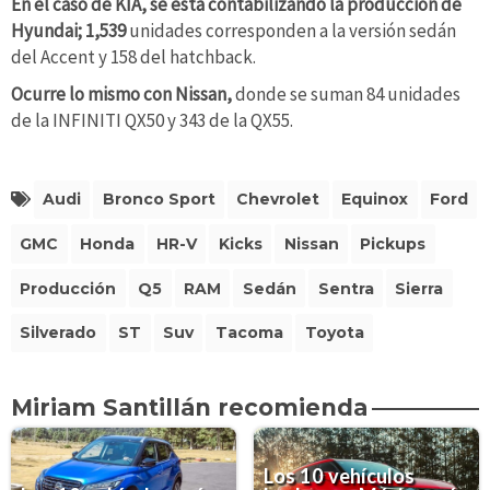
En el caso de KIA, se está contabilizando la producción de
Hyundai; 1,539
unidades corresponden a la versión sedán
del Accent y 158 del hatchback.
Ocurre lo mismo con Nissan,
donde se suman 84 unidades
de la INFINITI QX50 y 343 de la QX55.
Audi
Bronco Sport
Chevrolet
Equinox
Ford
GMC
Honda
HR-V
Kicks
Nissan
Pickups
Producción
Q5
RAM
Sedán
Sentra
Sierra
Silverado
ST
Suv
Tacoma
Toyota
Miriam Santillán recomienda
Los 10 vehículos