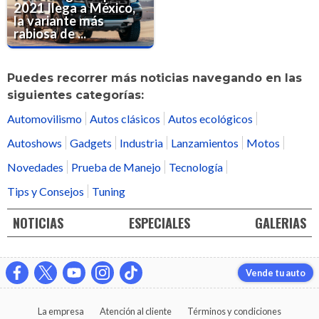
2021 llega a México,
la variante más
rabiosa de ...
Puedes recorrer más noticias navegando en las
siguientes categorías:
Automovilismo
Autos clásicos
Autos ecológicos
Autoshows
Gadgets
Industria
Lanzamientos
Motos
Novedades
Prueba de Manejo
Tecnología
Tips y Consejos
Tuning
NOTICIAS
ESPECIALES
GALERIAS
Vende tu auto
La empresa
Atención al cliente
Términos y condiciones