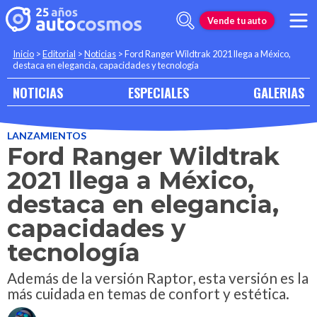
Vende tu auto
Inicio
>
Editorial
>
Noticias
>
Ford Ranger Wildtrak 2021 llega a México,
destaca en elegancia, capacidades y tecnología
NOTICIAS
ESPECIALES
GALERIAS
LANZAMIENTOS
Ford Ranger Wildtrak
2021 llega a México,
destaca en elegancia,
capacidades y
tecnología
Además de la versión Raptor, esta versión es la
más cuidada en temas de confort y estética.