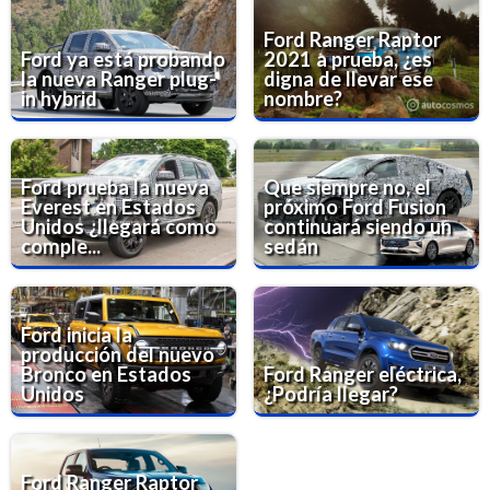
Ford Ranger Raptor
Ford ya está probando
2021 a prueba, ¿es
la nueva Ranger plug-
digna de llevar ese
in hybrid
nombre?
Ford prueba la nueva
Que siempre no, el
Everest en Estados
próximo Ford Fusion
Unidos ¿llegará como
continuará siendo un
comple...
sedán
Ford inicia la
producción del nuevo
Bronco en Estados
Ford Ranger eléctrica,
Unidos
¿Podría llegar?
Ford Ranger Raptor