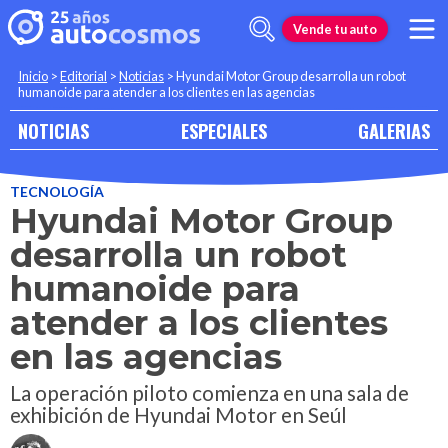
Vende tu auto
Inicio
>
Editorial
>
Noticias
>
Hyundai Motor Group desarrolla un robot
humanoide para atender a los clientes en las agencias
NOTICIAS
ESPECIALES
GALERIAS
TECNOLOGÍA
Hyundai Motor Group
desarrolla un robot
humanoide para
atender a los clientes
en las agencias
La operación piloto comienza en una sala de
exhibición de Hyundai Motor en Seúl