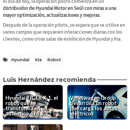
Al día de hoy, la operación piloto comienza en un
distribuidor de Hyundai Motor en Seúl con miras a una
mayor optimización, actualizaciones y mejoras.
Después de la operación piloto, se espera que se utilice en
varios campos que requieren interacciones diarias con los
clientes, como otras salas de exhibición de Hyundai y Kia.
Hyundai
Kia
Robot
Luis Hernández recomienda
Hyundai TIGER X-1, el
Volkswagen Group
robot que se
desarrolla un robot
transforma en un
que carga los autos
auténtico 4x4 a...
eléctricos