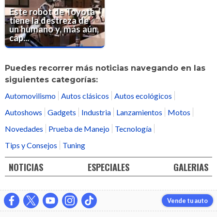
Este robot de Toyota
tiene la destreza de
un humano y, más aún,
cap...
Puedes recorrer más noticias navegando en las
siguientes categorías:
Automovilismo
Autos clásicos
Autos ecológicos
Autoshows
Gadgets
Industria
Lanzamientos
Motos
Novedades
Prueba de Manejo
Tecnología
Tips y Consejos
Tuning
NOTICIAS
ESPECIALES
GALERIAS
Vende tu auto