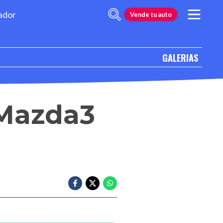
ador
Vende tu auto
GALERIAS
 Mazda3