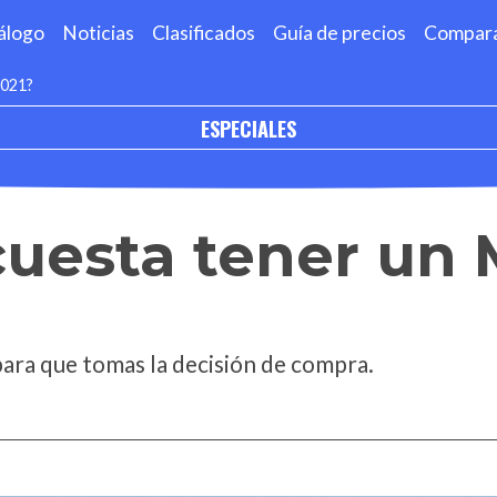
álogo
Noticias
Clasificados
Guía de precios
Compar
2021?
ESPECIALES
cuesta tener un
para que tomas la decisión de compra.