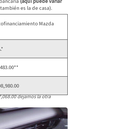
 bancaria
(aquí puede variar
 también es la de casa).
tofinanciamiento Mazda
.*
483.00**
8,980.00
,068.00 dejamos la otra