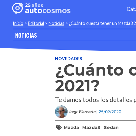
Cat
Inicio
>
Editorial
>
Noticias
>
¿Cuánto cuesta tener un Mazda3 
NOTICIAS
NOVEDADES
¿Cuánto 
2021?
Te damos todos los detalles 
Jorge Blancarte
| 25/09/2020
Mazda
Mazda3
Sedán