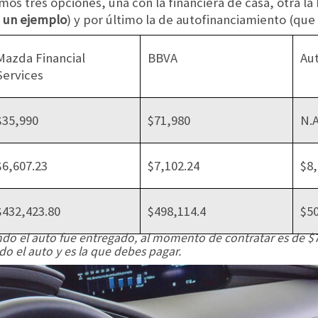
s tres opciones, una con la financiera de casa, otra la
 un ejemplo
) y por último la de autofinanciamiento (que
Mazda Financial
BBVA
Au
Services
$35,990
$71,980
N.A
$6,607.23
$7,102.24
$8,
$432,423.80
$498,114.4
$50
ndo el auto fue entregado, al momento de contratar es de $7
o el auto y es la que debes pagar.