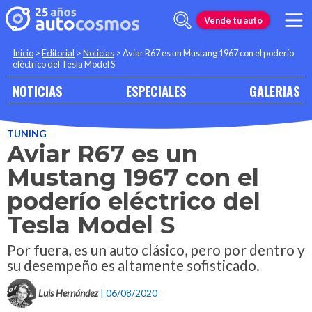
Vende tu auto
Inicio
>
Editorial
>
Noticias
>
Aviar R67 es un Mustang 1967 con el poderío
eléctrico del Tesla Model S
NOTICIAS
ESPECIALES
GALERIAS
TUNING
Aviar R67 es un
Mustang 1967 con el
poderío eléctrico del
Tesla Model S
Por fuera, es un auto clásico, pero por dentro y
su desempeño es altamente sofisticado.
Luis Hernández
| 06/08/2020