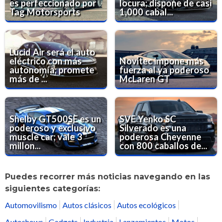
es perfeccionado por
locura; dispone de casi
Tag Motorsports
1,000 cabal...
Lucid Air será el auto
eléctrico con más
Novitec impone más
autonomía; promete
fuerza al ya poderoso
más de ...
McLaren GT
Shelby GT500SE es un
SVE Yenko SC
poderoso y exclusivo
Silverado es una
muscle car; vale 3
poderosa Cheyenne
millon...
con 800 caballos de...
Puedes recorrer más noticias navegando en las
siguientes categorías:
Automovilismo
Autos clásicos
Autos ecológicos
Autoshows
Gadgets
Industria
Lanzamientos
Motos