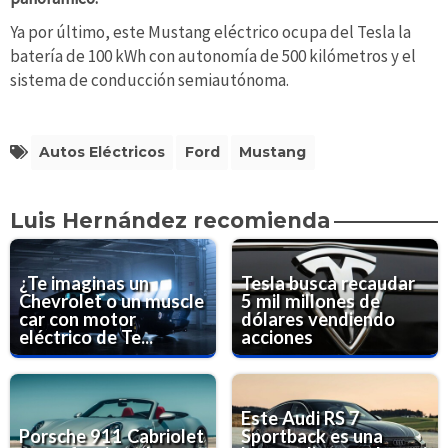
Ya por último, este Mustang eléctrico ocupa del Tesla la
batería de 100 kWh con autonomía de 500 kilómetros y el
sistema de conducción semiautónoma.
Autos Eléctricos
Ford
Mustang
Luis Hernández recomienda
¿Te imaginas un
Tesla busca recaudar
Chevrolet o un muscle
5 mil millones de
car con motor
dólares vendiendo
eléctrico de Te...
acciones
Este Audi RS 7
Porsche 911 Cabriolet
Sportback es una