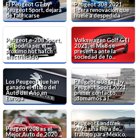
El Peugeot GT by
Peugeot 308 2021,
Peugeot Sport, dejará
ligera renovación que
de fabricarse
huele a despedida
Peugeot e-208 Sport,
Volkswagen Golf GTI
así podría ser el
2021, el Mk8 se
próximo hot hatch
presenta ante la
electrificado
sociedad de fo...
Los Peugeot que han
Peugeot 308 GT by
ganado el título del
Peugeot Sport 2021,
Auto del Año en
primer contacto,
Europa
¡domamos a l...
Peugeot Landtrek
Peugeot 208 es el
2021 una fiera de
Mejor Auto de 2020
trabajo para México,