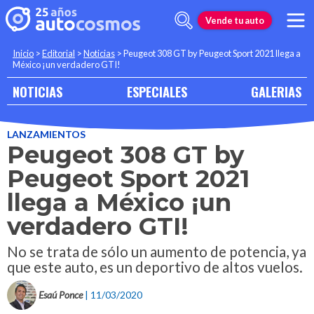
Vende tu auto
Inicio
>
Editorial
>
Noticias
>
Peugeot 308 GT by Peugeot Sport 2021 llega a
México ¡un verdadero GTI!
NOTICIAS
ESPECIALES
GALERIAS
LANZAMIENTOS
Peugeot 308 GT by
Peugeot Sport 2021
llega a México ¡un
verdadero GTI!
No se trata de sólo un aumento de potencia, ya
que este auto, es un deportivo de altos vuelos.
Esaú Ponce
| 11/03/2020