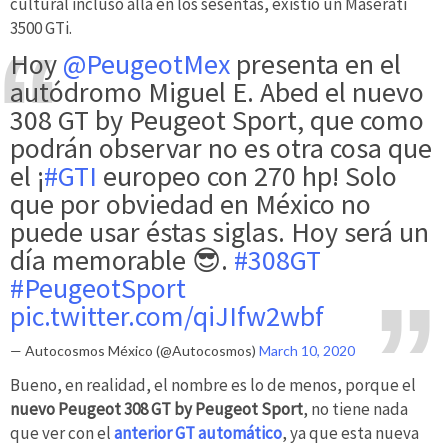
cultural incluso allá en los sesentas, existió un Maserati
3500 GTi.
Hoy
@PeugeotMex
presenta en el
autódromo Miguel E. Abed el nuevo
308 GT by Peugeot Sport, que como
podrán observar no es otra cosa que
el ¡
#GTI
europeo con 270 hp! Solo
que por obviedad en México no
puede usar éstas siglas. Hoy será un
día memorable 😎.
#308GT
#PeugeotSport
pic.twitter.com/qiJIfw2wbf
— Autocosmos México (@Autocosmos)
March 10, 2020
Bueno, en realidad, el nombre es lo de menos, porque el
nuevo Peugeot 308 GT by Peugeot Sport
, no tiene nada
que ver con el
anterior GT automático
, ya que esta nueva