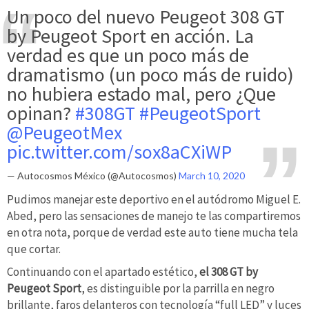
Un poco del nuevo Peugeot 308 GT
by Peugeot Sport en acción. La
verdad es que un poco más de
dramatismo (un poco más de ruido)
no hubiera estado mal, pero ¿Que
opinan?
#308GT
#PeugeotSport
@PeugeotMex
pic.twitter.com/sox8aCXiWP
— Autocosmos México (@Autocosmos)
March 10, 2020
Pudimos manejar este deportivo en el autódromo Miguel E.
Abed, pero las sensaciones de manejo te las compartiremos
en otra nota, porque de verdad este auto tiene mucha tela
que cortar.
Continuando con el apartado estético,
el 308 GT by
Peugeot Sport
, es distinguible por la parrilla en negro
brillante, faros delanteros con tecnología “full LED” y luces