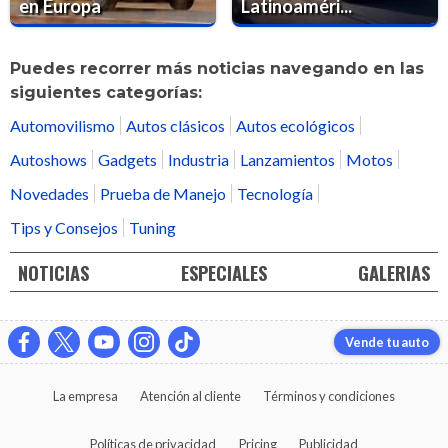
en Europa
Latinoaméri...
Puedes recorrer más noticias navegando en las
siguientes categorías:
Automovilismo
Autos clásicos
Autos ecológicos
Autoshows
Gadgets
Industria
Lanzamientos
Motos
Novedades
Prueba de Manejo
Tecnología
Tips y Consejos
Tuning
NOTICIAS
ESPECIALES
GALERIAS
Vende tu auto
La empresa
Atención al cliente
Términos y condiciones
Políticas de privacidad
Pricing
Publicidad