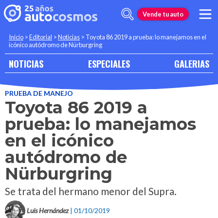
Vende tu auto
Inicio
>
Editorial
>
Noticias
>
Toyota 86 2019 a prueba: lo manejamos en el
icónico autódromo de Nürburgring
NOTICIAS
ESPECIALES
GALERIAS
PRUEBA DE MANEJO
Toyota 86 2019 a
prueba: lo manejamos
en el icónico
autódromo de
Nürburgring
Se trata del hermano menor del Supra.
Luis Hernández
| 01/10/2019