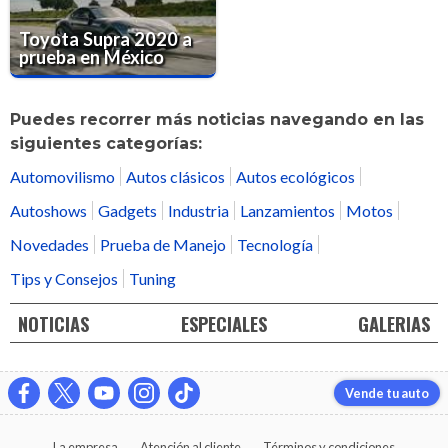
Toyota Supra 2020 a
prueba en México
Puedes recorrer más noticias navegando en las
siguientes categorías:
Automovilismo
Autos clásicos
Autos ecológicos
Autoshows
Gadgets
Industria
Lanzamientos
Motos
Novedades
Prueba de Manejo
Tecnología
Tips y Consejos
Tuning
NOTICIAS
ESPECIALES
GALERIAS
Vende tu auto
La empresa
Atención al cliente
Términos y condiciones