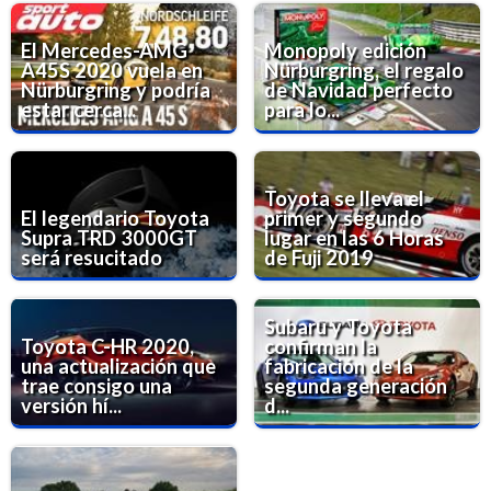
El Mercedes-AMG
Monopoly edición
A45S 2020 vuela en
Nürburgring, el regalo
Nürburgring y podría
de Navidad perfecto
estar cerca...
para lo...
Toyota se lleva el
El legendario Toyota
primer y segundo
Supra TRD 3000GT
lugar en las 6 Horas
será resucitado
de Fuji 2019
Subaru y Toyota
Toyota C-HR 2020,
confirman la
una actualización que
fabricación de la
trae consigo una
segunda generación
versión hí...
d...