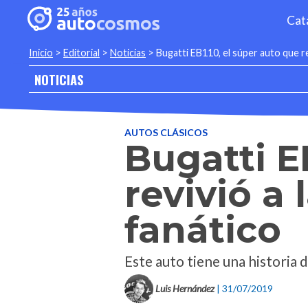
Cat
Inicio
>
Editorial
>
Noticias
>
Bugatti EB110, el súper auto que re
NOTICIAS
AUTOS CLÁSICOS
Bugatti E
revivió a
fanático
Este auto tiene una historia d
Luis Hernández
| 31/07/2019