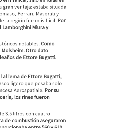
 gran ventaja: estaba situada
omaso, Ferrari, Maserati y
e la región fue más fácil.
Por
l Lamborghini Miura y
stóricos notables.
Como
en Molsheim. Otro dato
leaños de Ettore Bugatti.
l al lema de Ettore Bugatti,
asco ligero que pesaba solo
ancesa Aerospatiale.
Por su
cería, los rines fueron
 3.5 litros con cuatro
mara de combustión aseguraron
oporcionaba entre 560 y 610