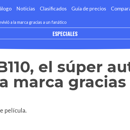
álogo
Noticias
Clasificados
Guía de precios
Compar
vivió a la marca gracias a un fanático
ESPECIALES
B110, el súper a
 la marca gracias
e película.