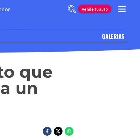
ador
Vende tu auto
GALERIAS
uto que
 a un