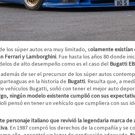
e los súper autos era muy limitado, s
olamente existían
an Ferrari y Lamborghini
. Fue hasta los años 80 donde inic
odelos de alto desempeño como es el caso del
Bugatti EB
además de ser el precursor de los súper autos contemp
n parteaguas en la historia de
Bugatti
. Resulta que, a med
de vehículos Bugatti, soñó con tener el mejor auto depor
go, ningún modelo existente cumplió con sus expectativ
tioli pensó en tener un vehículo que cumpliera con sus i
este personaje italiano que revivió la legendaria marca d
iva
. En 1987 compró los derechos de la compañía y se co
mismo año, encontró un lugar de producción adecuado.
No