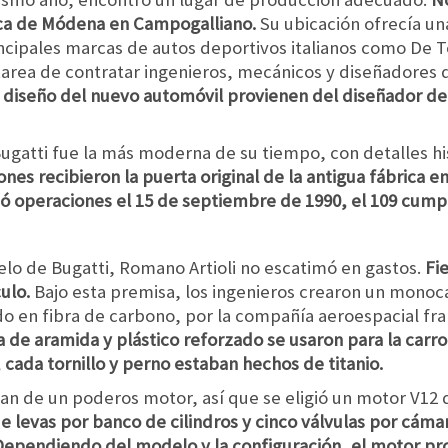
rca de Módena en Campogalliano.
Su ubicación ofrecía una
rincipales marcas de autos deportivos italianos como De T
area de contratar ingenieros, mecánicos y diseñadores d
e diseño del nuevo automóvil provienen del diseñador de
Bugatti fue la más moderna de su tiempo, con detalles hi
iones recibieron la puerta original de la antigua fábrica 
ció operaciones el 15 de septiembre de 1990, el 109 cump
elo de Bugatti, Romano Artioli no escatimó en gastos.
Fie
ulo.
Bajo esta premisa, los ingenieros crearon un monoc
do en fibra de carbono, por la compañía aeroespacial fr
a de aramida y plástico reforzado se usaron para la carro
cada tornillo y perno estaban hechos de titanio.
n de un poderos motor, así que se eligió un motor V12 de
e levas por banco de cilindros y cinco válvulas por cá
Dependiendo del modelo y la configuración, el motor pr