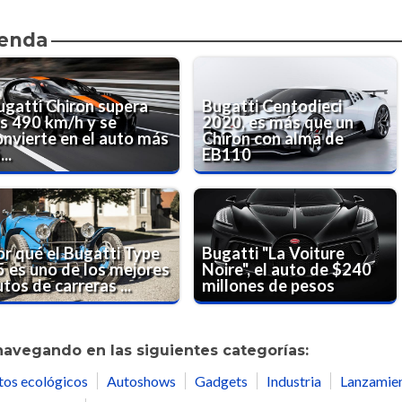
ienda
ugatti Chiron supera
Bugatti Centodieci
os 490 km/h y se
2020, es más que un
onvierte en el auto más
Chiron con alma de
...
EB110
or qué el Bugatti Type
Bugatti "La Voiture
5 es uno de los mejores
Noire", el auto de $240
tos de carreras ...
millones de pesos
navegando en las siguientes categorías:
tos ecológicos
Autoshows
Gadgets
Industria
Lanzamie