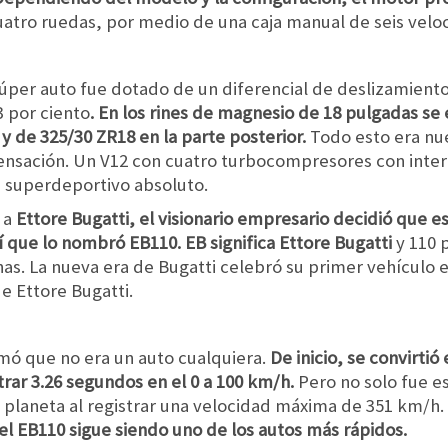
atro ruedas, por medio de una caja manual de seis velo
úper auto fue dotado de un diferencial de deslizamiento 
3 por ciento
. En los rines de magnesio de 18 pulgadas s
y de 325/30 ZR18 en la parte posterior.
Todo esto era nue
ensación. Un V12 con cuatro turbocompresores con interc
n superdeportivo absoluto.
 a
Ettore Bugatti, el visionario empresario decidió que 
sí que lo nombró EB110. EB significa Ettore Bugatti
y 110 
has. La nueva era de Bugatti celebró su primer vehículo 
e Ettore Bugatti.
rmó que no era un auto cualquiera.
De inicio, se convirtió
trar 3.26 segundos en el 0 a 100 km/h.
Pero no solo fue e
l planeta al registrar una velocidad máxima de 351 km/h.
el EB110 sigue siendo uno de los autos más rápidos.