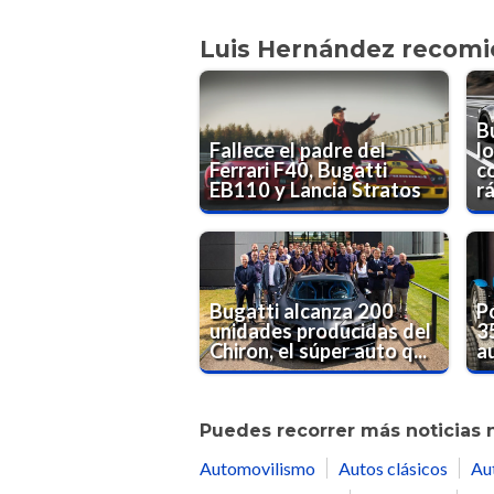
Luis Hernández recom
B
Fallece el padre del
l
Ferrari F40, Bugatti
c
EB110 y Lancia Stratos
rá
Bugatti alcanza 200
P
unidades producidas del
3
Chiron, el súper auto q...
au
Puedes recorrer más noticias 
Automovilismo
Autos clásicos
Au