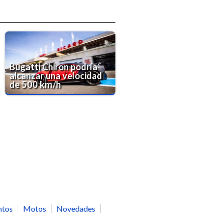
Bugatti Chiron podría
alcanzar una velocidad
de 500 km/h
ntos
Motos
Novedades