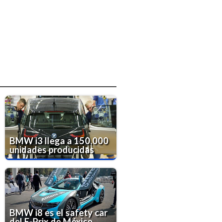
BMW i3 llega a 150,000
unidades producidas
BMW i8 es el safety car
del E-Prix de México