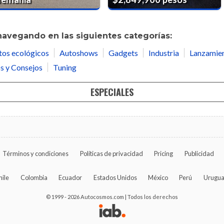
navegando en las siguientes categorías:
tos ecológicos
Autoshows
Gadgets
Industria
Lanzamie
s y Consejos
Tuning
ESPECIALES
Términos y condiciones
Políticas de privacidad
Pricing
Publicidad
hile
Colombia
Ecuador
Estados Unidos
México
Perú
Urugu
© 1999 - 2026 Autocosmos.com | Todos los derechos