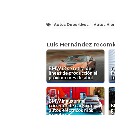
Autos Deportivos
Autos Híbr
Luis Hernández recom
BMW i8 se retira de
A
líneas de producción el
P
próximo mes de abril
t
BMW inaugura el
corredor de carga de
B
autos eléctricos más
p
grande en...
A