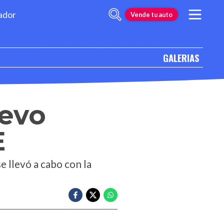
ador
Vende tu auto
GALERIAS
uevo
E
e llevó a cabo con la