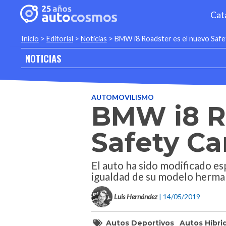
Cat
Inicio
>
Editorial
>
Noticias
>
BMW i8 Roadster es el nuevo Safet
NOTICIAS
AUTOMOVILISMO
BMW i8 R
Safety Ca
El auto ha sido modificado esp
igualdad de su modelo herma
Luis Hernández
| 14/05/2019
Autos Deportivos
Autos Híbri