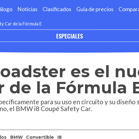
álogo
Noticias
Clasificados
Guía de precios
Compar
y Car de la Fórmula E
ESPECIALES
oadster es el n
r de la Fórmula 
ecíficamente para su uso en circuito y su diseño s
no, el BMW i8 Coupé Safety Car.
dos
BMW
Convertible
I8