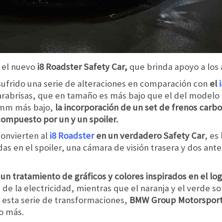
 el nuevo
i8 Roadster Safety Car,
que brinda apoyo a los 
 sufrido una serie de alteraciones en comparación con
el
parabrisas, que en tamaño es más bajo que el del modelo
5 mm más bajo,
la incorporación de un set de frenos carb
compuesto por un y un spoiler.
convierten al
i8 Roadster
en un verdadero Safety Car
, es
s en el spoiler, una cámara de visión trasera y dos ante
 un tratamiento de gráficos y colores inspirados en el l
de la electricidad, mientras que el naranja y el verde s
A esta serie de transformaciones,
BMW Group Motorspor
o más.