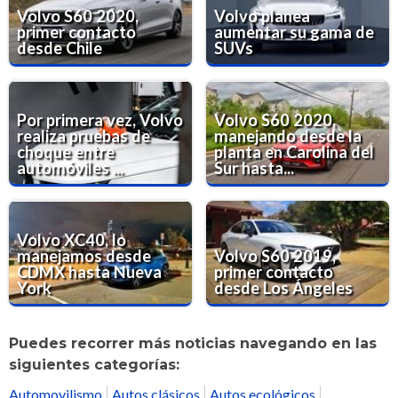
Volvo S60 2020,
Volvo planea
primer contacto
aumentar su gama de
desde Chile
SUVs
Por primera vez, Volvo
Volvo S60 2020,
realiza pruebas de
manejando desde la
choque entre
planta en Carolina del
automóviles ...
Sur hasta...
Volvo XC40, lo
manejamos desde
Volvo S60 2019,
CDMX hasta Nueva
primer contacto
York
desde Los Ángeles
Puedes recorrer más noticias navegando en las
siguientes categorías:
Automovilismo
Autos clásicos
Autos ecológicos