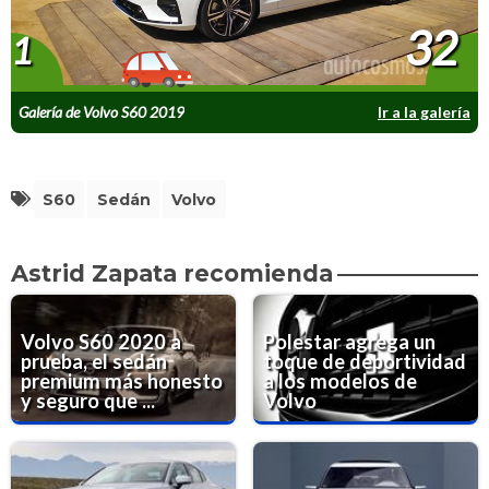
32
1
Galería de Volvo S60 2019
Ir a la galería
S60
Sedán
Volvo
Astrid Zapata recomienda
Volvo S60 2020 a
Polestar agrega un
prueba, el sedán
toque de deportividad
premium más honesto
a los modelos de
y seguro que ...
Volvo