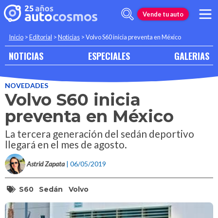
Vende tu auto
Inicio
>
Editorial
>
Noticias
>
Volvo S60 inicia preventa en México
NOTICIAS
ESPECIALES
GALERIAS
NOVEDADES
Volvo S60 inicia
preventa en México
La tercera generación del sedán deportivo
llegará en el mes de agosto.
Astrid Zapata
| 06/05/2019
S60
Sedán
Volvo