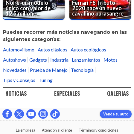
Noire, un modelo
Ferrari F8 Tributo
único con valor de
2020 nace un nuevo
12.5 millone...
cavallino purasangre
Puedes recorrer más noticias navegando en las
siguientes categorías:
Automovilismo
Autos clásicos
Autos ecológicos
Autoshows
Gadgets
Industria
Lanzamientos
Motos
Novedades
Prueba de Manejo
Tecnología
Tips y Consejos
Tuning
NOTICIAS
ESPECIALES
GALERIAS
Vende tu auto
La empresa
Atención al cliente
Términos y condiciones