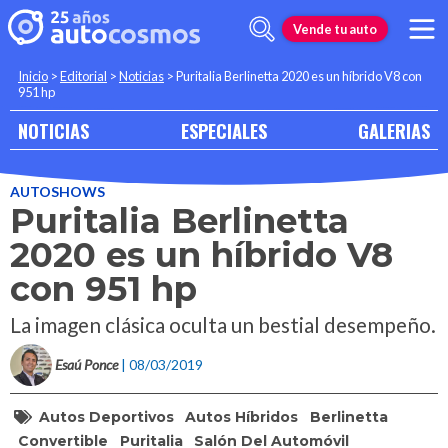
Vende tu auto
Inicio
>
Editorial
>
Noticias
>
Puritalia Berlinetta 2020 es un híbrido V8 con
951 hp
NOTICIAS
ESPECIALES
GALERIAS
AUTOSHOWS
Puritalia Berlinetta
2020 es un híbrido V8
con 951 hp
La imagen clásica oculta un bestial desempeño.
Esaú Ponce
| 08/03/2019
Autos Deportivos
Autos Híbridos
Berlinetta
Convertible
Puritalia
Salón Del Automóvil