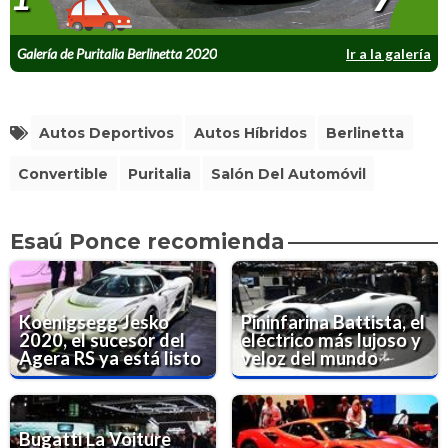
Galería de Puritalia Berlinetta 2020
Ir a la galería
Autos Deportivos
Autos Híbridos
Berlinetta
Convertible
Puritalia
Salón Del Automóvil
Esaú Ponce recomienda
Koenigsegg Jesko
Pininfarina Battista, el
2020, el sucesor del
eléctrico más lujoso y
Agera RS ya está listo
veloz del mundo
Bugatti La Voiture