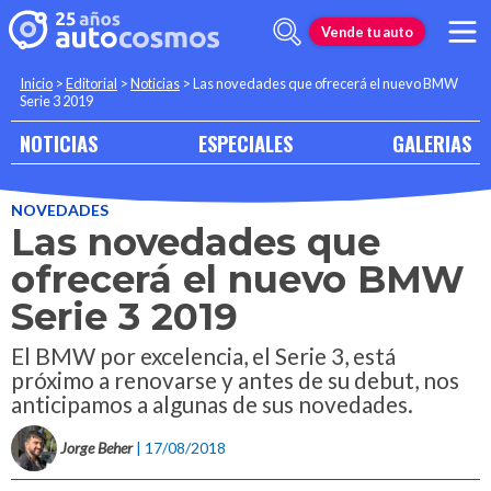
Vende tu auto
Inicio
>
Editorial
>
Noticias
>
Las novedades que ofrecerá el nuevo BMW
Serie 3 2019
NOTICIAS
ESPECIALES
GALERIAS
NOVEDADES
Las novedades que
ofrecerá el nuevo BMW
Serie 3 2019
El BMW por excelencia, el Serie 3, está
próximo a renovarse y antes de su debut, nos
anticipamos a algunas de sus novedades.
Jorge Beher
| 17/08/2018