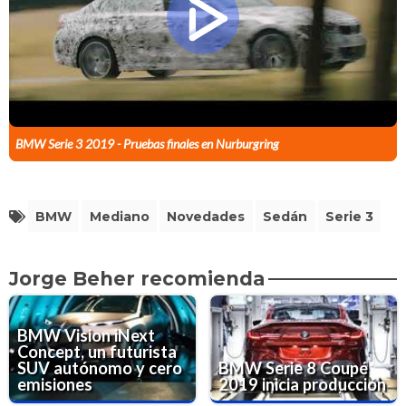
BMW Serie 3 2019 - Pruebas finales en Nurburgring
BMW
Mediano
Novedades
Sedán
Serie 3
Jorge Beher recomienda
BMW Vision iNext
Concept, un futurista
SUV autónomo y cero
BMW Serie 8 Coupé
emisiones
2019 inicia producción