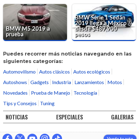
BMW Serie 1 Sedán
2019 llega a México
BMW M5 2019 a
desde $489,900
prueba
pesos
Puedes recorrer más noticias navegando en las
siguientes categorías:
Automovilismo
Autos clásicos
Autos ecológicos
Autoshows
Gadgets
Industria
Lanzamientos
Motos
Novedades
Prueba de Manejo
Tecnología
Tips y Consejos
Tuning
NOTICIAS
ESPECIALES
GALERIAS
Vende tu auto