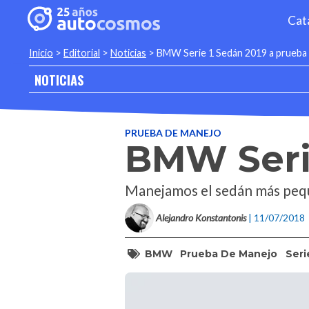
Cat
Inicio
>
Editorial
>
Noticias
>
BMW Serie 1 Sedán 2019 a prueba
NOTICIAS
PRUEBA DE MANEJO
BMW Seri
Manejamos el sedán más pequ
Alejandro Konstantonis
| 11/07/2018
BMW
Prueba De Manejo
Seri