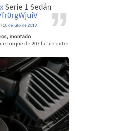
x
Serie 1 Sedán
/fr0rgWjuiV
s)
10 de julio de 2018
itros, montado
 de torque de 207 lb-pie entre