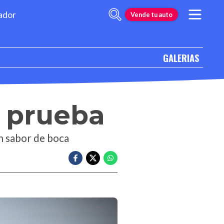
ador
Vende tu auto
GALERIAS
a prueba
n sabor de boca