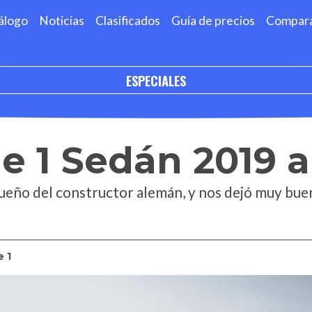
álogo
Noticias
Clasificados
Guía de precios
Compar
ESPECIALES
e 1 Sedán 2019 
eño del constructor alemán, y nos dejó muy bue
e 1