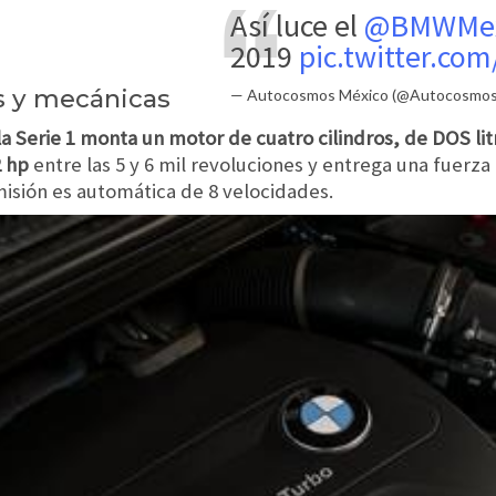
Así luce el
@BMWMe
2019
pic.twitter.com
as y mecánicas
— Autocosmos México (@Autocosmo
la Serie 1 monta un motor de cuatro cilindros, de DOS l
2 hp
entre las 5 y 6 mil revoluciones y entrega una fuerza
smisión es automática de 8 velocidades.